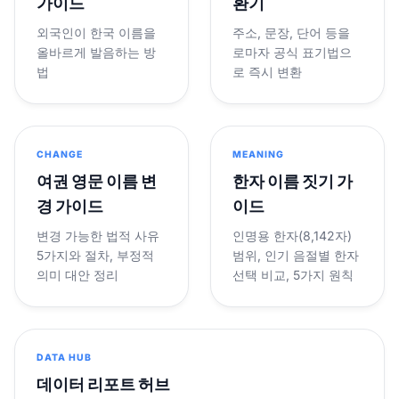
가이드
환기
외국인이 한국 이름을
주소, 문장, 단어 등을
올바르게 발음하는 방
로마자 공식 표기법으
법
로 즉시 변환
CHANGE
MEANING
여권 영문 이름 변
한자 이름 짓기 가
경 가이드
이드
변경 가능한 법적 사유
인명용 한자(8,142자)
5가지와 절차, 부정적
범위, 인기 음절별 한자
의미 대안 정리
선택 비교, 5가지 원칙
DATA HUB
데이터 리포트 허브