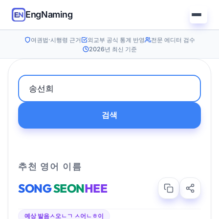
EngNaming
여권법·시행령 근거
외교부 공식 통계 반영
전문 에디터 검수
2026년 최신 기준
검색
추천 영어 이름
SONG
SEON
HEE
예상 발음
ㅅ오ㄴㄱ ㅅ어ㄴㅎ이