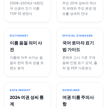
2008~2024년 대한민
주요 20개 성씨의 역사
국 신생아 인기 이름
적 유래와 주요 본관 정
TOP 10 변천사
보를 상세히 안내
DICTIONARY
OFFICIAL STANDARD
이름 음절 의미 사
국어 로마자 표기
전
법 가이드
이름에 자주 쓰이는 음
문체부 고시 기준 구개
절의 한자 뜻과 성별 트
음화·인명 표기 요약, 출
렌드 분석
처 및 PDF 다운로드
DATA INSIGHT
GUIDELINES
2024 여권 성씨 통
여권 이름 주의사
계
항