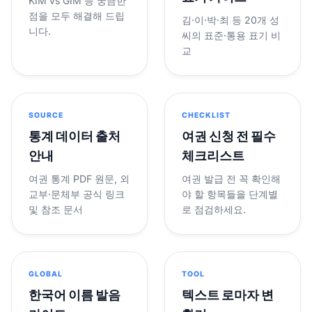
KIM vs GIM 등 궁금한
점을 모두 해결해 드립
김·이·박·최 등 20개 성
니다.
씨의 표준·통용 표기 비
교
SOURCE
CHECKLIST
통계 데이터 출처
여권 신청 전 필수
안내
체크리스트
여권 통계 PDF 원문, 외
여권 발급 전 꼭 확인해
교부·문체부 공식 링크
야 할 항목들을 단계별
및 참조 문서
로 점검하세요.
GLOBAL
TOOL
한국어 이름 발음
텍스트 로마자 변