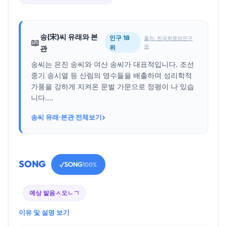
송(宋)씨 유래와 본
인구 18
출처: 한국학중앙연구
📖
원
위
관
송씨는 은진 송씨와 여산 송씨가 대표적입니다. 조선
중기 송시열 등 산림의 영수들을 배출하며 성리학적
가풍을 강하게 지켜온 문벌 가문으로 정평이 나 있습
니다....
›
송씨 유래·본관 전체보기
SONG
SONG
✓
100%
예상 발음
ㅅ오ㄴㄱ
이유 및 설명 보기