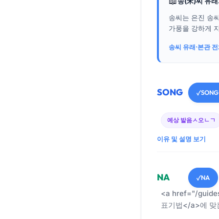
📖
송(宋)씨 유
송씨는 은진 송
가풍을 강하게 지
송씨 유래·본관 
SONG
SONG
✓
예상 발음
ㅅ오ㄴㄱ
이유 및 설명 보기
NA
NA
✓
<a href="/guid
표기법</a>에 맞