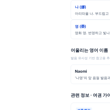
나 (娜)
아리따울 나. 부드럽고 
영 (榮)
영화 영. 번영하고 빛나
어울리는 영어 이름
발음 유사성 기반 참고용 추
Naomi
'나영'의 앞 음절 발음
관련 정보 · 여권 가