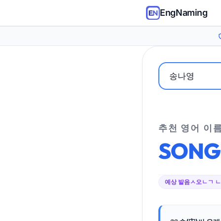
EngNaming
추천 영어 이
SONG
예상 발음
ㅅ오ㄴㄱ 