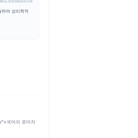
출처: 한국학중앙연구원
배출하며 성리학적
n-link">국어의 로마자