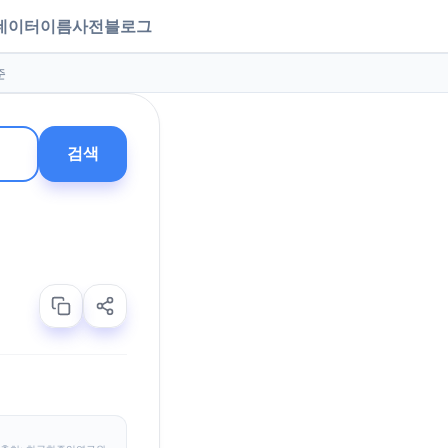
데이터
이름사전
블로그
준
검색