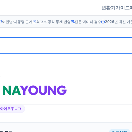
변환기
가이드
여권법·시행령 근거
외교부 공식 통계 반영
전문 에디터 검수
2026년 최신 기
름
NA
YOUNG
ㄴ아이오우ㄴㄱ