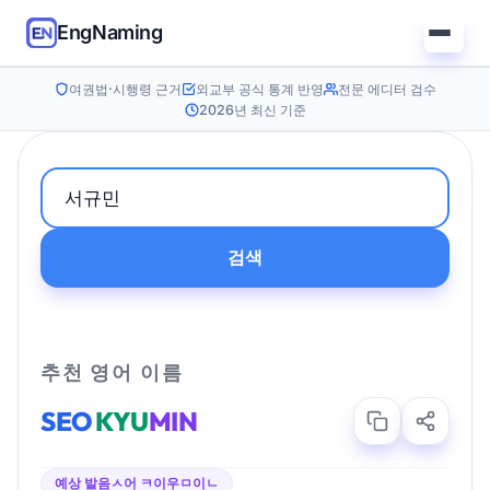
EngNaming
여권법·시행령 근거
외교부 공식 통계 반영
전문 에디터 검수
2026년 최신 기준
검색
추천 영어 이름
SEO
KYU
MIN
예상 발음
ㅅ어 ㅋ이우ㅁ이ㄴ