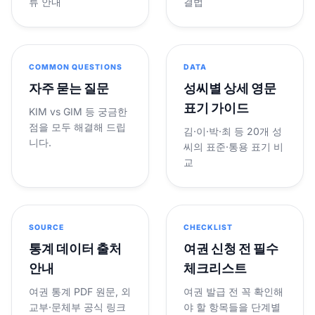
류 안내
결법
COMMON QUESTIONS
DATA
자주 묻는 질문
성씨별 상세 영문
표기 가이드
KIM vs GIM 등 궁금한
점을 모두 해결해 드립
김·이·박·최 등 20개 성
니다.
씨의 표준·통용 표기 비
교
SOURCE
CHECKLIST
통계 데이터 출처
여권 신청 전 필수
안내
체크리스트
여권 통계 PDF 원문, 외
여권 발급 전 꼭 확인해
교부·문체부 공식 링크
야 할 항목들을 단계별