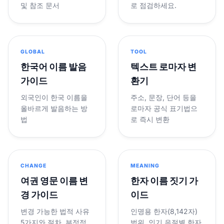
및 참조 문서
로 점검하세요.
GLOBAL
TOOL
한국어 이름 발음
텍스트 로마자 변
가이드
환기
외국인이 한국 이름을
주소, 문장, 단어 등을
올바르게 발음하는 방
로마자 공식 표기법으
법
로 즉시 변환
CHANGE
MEANING
여권 영문 이름 변
한자 이름 짓기 가
경 가이드
이드
변경 가능한 법적 사유
인명용 한자(8,142자)
5가지와 절차, 부정적
범위, 인기 음절별 한자