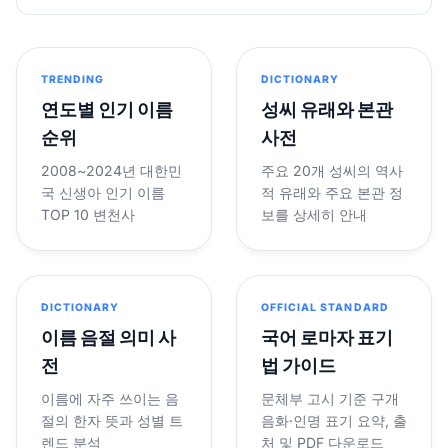
TRENDING
DICTIONARY
연도별 인기 이름
성씨 유래와 본관
순위
사전
2008~2024년 대한민
주요 20개 성씨의 역사
국 신생아 인기 이름
적 유래와 주요 본관 정
TOP 10 변천사
보를 상세히 안내
DICTIONARY
OFFICIAL STANDARD
이름 음절 의미 사
국어 로마자 표기
전
법 가이드
이름에 자주 쓰이는 음
문체부 고시 기준 구개
절의 한자 뜻과 성별 트
음화·인명 표기 요약, 출
렌드 분석
처 및 PDF 다운로드