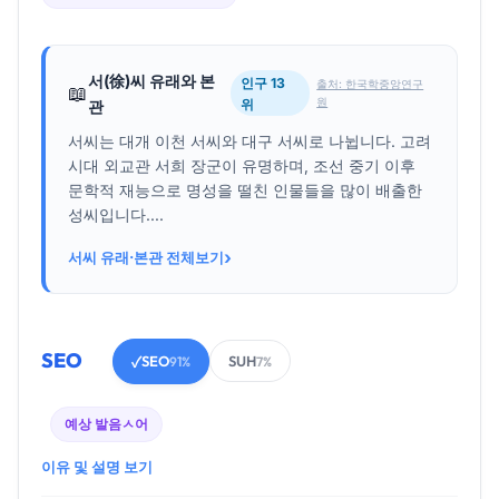
서(徐)씨 유래와 본
인구 13
출처: 한국학중앙연구
📖
원
위
관
서씨는 대개 이천 서씨와 대구 서씨로 나뉩니다. 고려
시대 외교관 서희 장군이 유명하며, 조선 중기 이후
문학적 재능으로 명성을 떨친 인물들을 많이 배출한
성씨입니다....
›
서씨 유래·본관 전체보기
SEO
SEO
SUH
✓
91%
7%
예상 발음
ㅅ어
이유 및 설명 보기