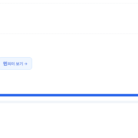
민
의미 보기 →