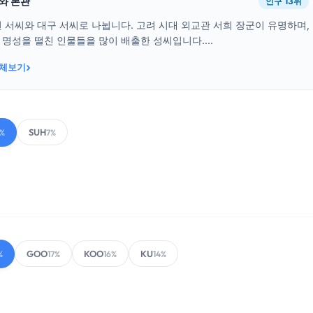
래와 본관
인구 13위
 서씨와 대구 서씨로 나뉩니다. 고려 시대 외교관 서희 장군이 유명하며,
명성을 떨친 인물들을 많이 배출한 성씨입니다....
›
전체보기
SUH
1%
7%
GOO
KOO
KU
%
17%
16%
14%