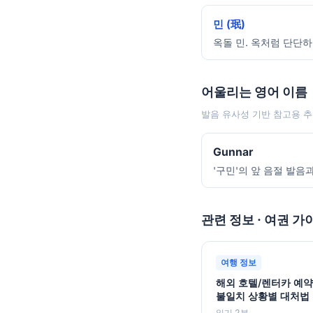
민 (珉)
옥돌 민. 옥처럼 단단하
어울리는 영어 이름
발음 유사성 기반 참고용 추
Gunnar
'구민'의 앞 음절 발음
관련 정보 · 여권 가
여행 정보
해외 호텔/렌터카 예약
불일치 상황별 대처법
읽기 2분