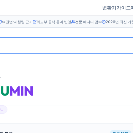
변환기
가이드
여권법·시행령 근거
외교부 공식 통계 반영
전문 에디터 검수
2026년 최신 기
름
U
MIN
이ㄴ