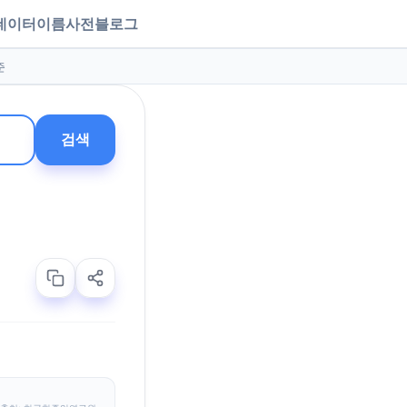
데이터
이름사전
블로그
준
검색