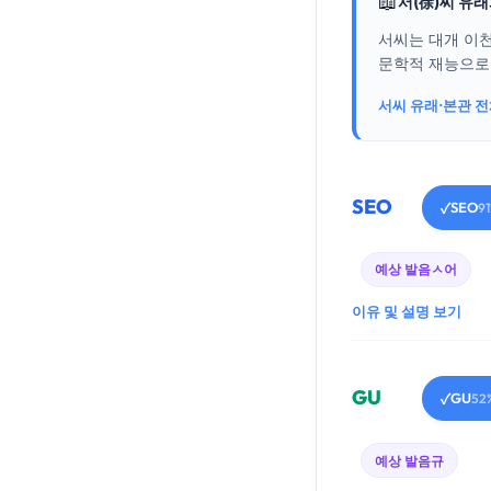
📖
서(徐)씨 유
서씨는 대개 이천
문학적 재능으로 
서씨 유래·본관 
SEO
SEO
✓
9
예상 발음
ㅅ어
이유 및 설명 보기
GU
GU
✓
52
예상 발음
규