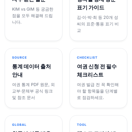
표기 가이드
KIM vs GIM 등 궁금한
점을 모두 해결해 드립
김·이·박·최 등 20개 성
니다.
씨의 표준·통용 표기 비
교
SOURCE
CHECKLIST
통계 데이터 출처
여권 신청 전 필수
안내
체크리스트
여권 통계 PDF 원문, 외
여권 발급 전 꼭 확인해
교부·문체부 공식 링크
야 할 항목들을 단계별
및 참조 문서
로 점검하세요.
GLOBAL
TOOL