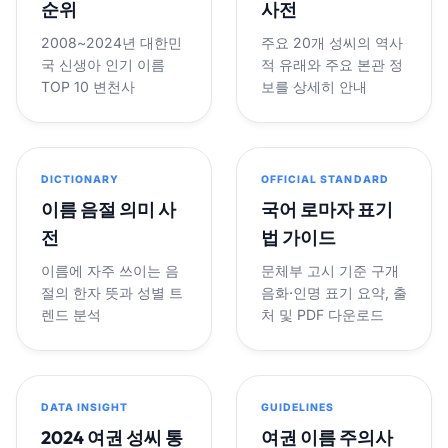
순위
사전
2008~2024년 대한민
주요 20개 성씨의 역사
국 신생아 인기 이름
적 유래와 주요 본관 정
TOP 10 변천사
보를 상세히 안내
DICTIONARY
OFFICIAL STANDARD
이름 음절 의미 사
국어 로마자 표기
전
법 가이드
이름에 자주 쓰이는 음
문체부 고시 기준 구개
절의 한자 뜻과 성별 트
음화·인명 표기 요약, 출
렌드 분석
처 및 PDF 다운로드
DATA INSIGHT
GUIDELINES
2024 여권 성씨 통
여권 이름 주의사