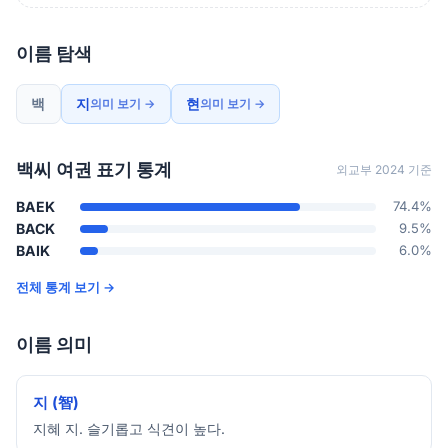
이름 탐색
백
지
현
의미 보기 →
의미 보기 →
백씨 여권 표기 통계
외교부 2024 기준
BAEK
74.4%
BACK
9.5%
BAIK
6.0%
전체 통계 보기 →
이름 의미
지 (智)
지혜 지. 슬기롭고 식견이 높다.