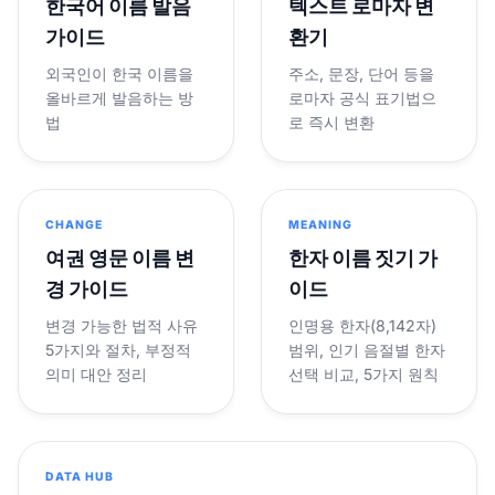
한국어 이름 발음
텍스트 로마자 변
가이드
환기
외국인이 한국 이름을
주소, 문장, 단어 등을
올바르게 발음하는 방
로마자 공식 표기법으
법
로 즉시 변환
CHANGE
MEANING
여권 영문 이름 변
한자 이름 짓기 가
경 가이드
이드
변경 가능한 법적 사유
인명용 한자(8,142자)
5가지와 절차, 부정적
범위, 인기 음절별 한자
의미 대안 정리
선택 비교, 5가지 원칙
DATA HUB