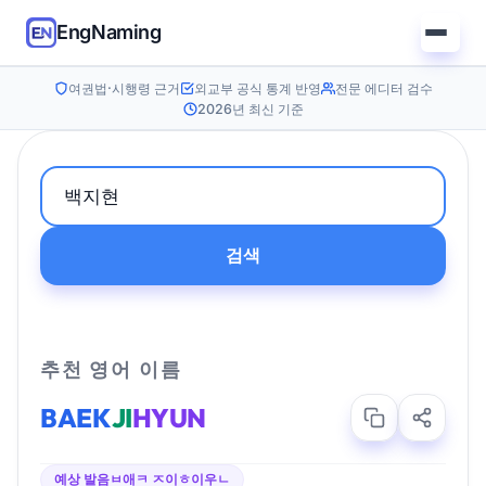
EngNaming
여권법·시행령 근거
외교부 공식 통계 반영
전문 에디터 검수
2026년 최신 기준
검색
추천 영어 이름
BAEK
JI
HYUN
예상 발음
ㅂ애ㅋ ㅈ이ㅎ이우ㄴ