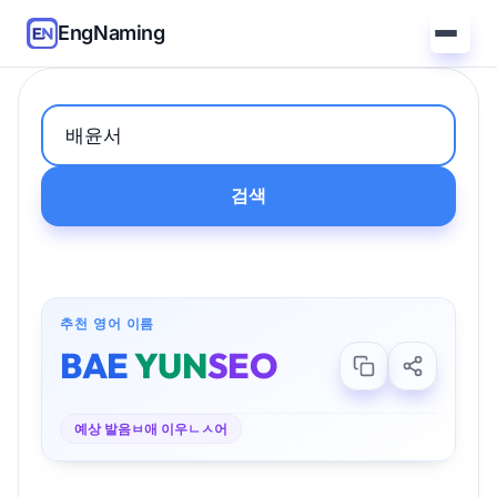
EngNaming
검색
추천 영어 이름
BAE
YUN
SEO
예상 발음
ㅂ애 이우ㄴㅅ어