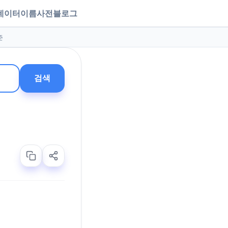
데이터
이름사전
블로그
준
검색