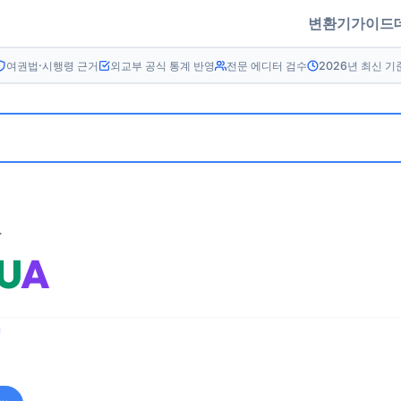
변환기
가이드
여권법·시행령 근거
외교부 공식 통계 반영
전문 에디터 검수
2026년 최신 기
름
U
A