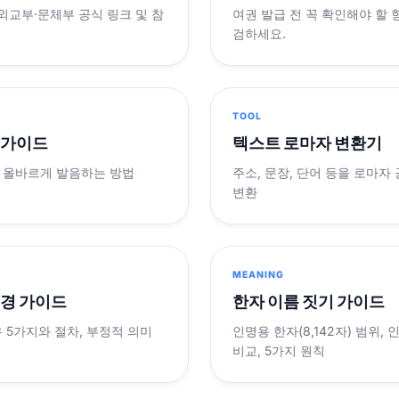
 외교부·문체부 공식 링크 및 참
여권 발급 전 꼭 확인해야 할
검하세요.
TOOL
 가이드
텍스트 로마자 변환기
 올바르게 발음하는 방법
주소, 문장, 단어 등을 로마자
변환
MEANING
변경 가이드
한자 이름 짓기 가이드
 5가지와 절차, 부정적 의미
인명용 한자(8,142자) 범위,
비교, 5가지 원칙