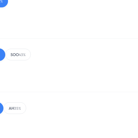
7%
SOO
43%
AH
35%