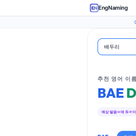
EngNaming
추천 영어 이
BAE
D
예상 발음
ㅂ애 듀ㄹ이