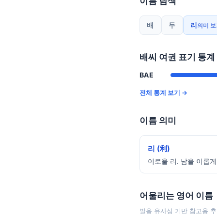
이름 탐색
배
두
리
의미 보
배씨 여권 표기 통계
BAE
전체 통계 보기 →
이름 의미
리 (利)
이로울 리. 남을 이롭게
어울리는 영어 이름
발음 유사성 기반 참고용 추