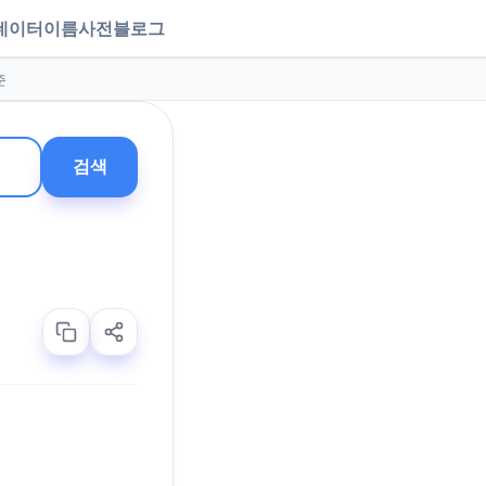
데이터
이름사전
블로그
준
검색