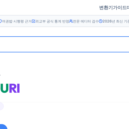
변환기
가이드
여권법·시행령 근거
외교부 공식 통계 반영
전문 에디터 검수
2026년 최신 기
름
U
RI