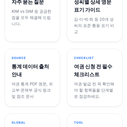
자주 묻는 질문
성씨별 상세 영문
표기 가이드
KIM vs GIM 등 궁금한
점을 모두 해결해 드립
김·이·박·최 등 20개 성
니다.
씨의 표준·통용 표기 비
교
SOURCE
CHECKLIST
통계 데이터 출처
여권 신청 전 필수
안내
체크리스트
여권 통계 PDF 원문, 외
여권 발급 전 꼭 확인해
교부·문체부 공식 링크
야 할 항목들을 단계별
및 참조 문서
로 점검하세요.
GLOBAL
TOOL