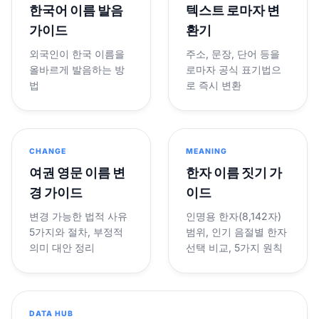
한국어 이름 발음
텍스트 로마자 변
가이드
환기
외국인이 한국 이름을
주소, 문장, 단어 등을
올바르게 발음하는 방
로마자 공식 표기법으
법
로 즉시 변환
CHANGE
MEANING
여권 영문 이름 변
한자 이름 짓기 가
경 가이드
이드
변경 가능한 법적 사유
인명용 한자(8,142자)
5가지와 절차, 부정적
범위, 인기 음절별 한자
의미 대안 정리
선택 비교, 5가지 원칙
DATA HUB