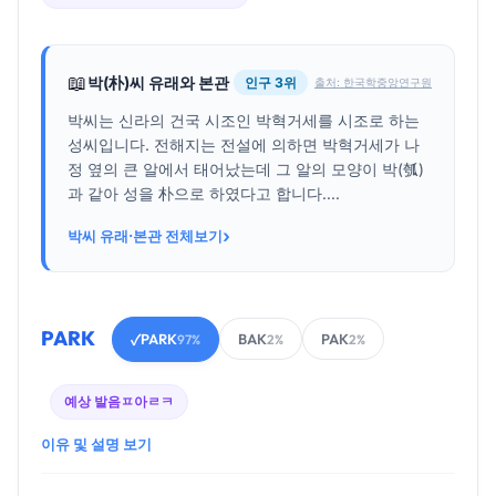
📖
박(朴)씨 유래와 본관
인구 3위
출처: 한국학중앙연구원
박씨는 신라의 건국 시조인 박혁거세를 시조로 하는
성씨입니다. 전해지는 전설에 의하면 박혁거세가 나
정 옆의 큰 알에서 태어났는데 그 알의 모양이 박(瓠)
과 같아 성을 朴으로 하였다고 합니다....
›
박씨 유래·본관 전체보기
PARK
PARK
BAK
PAK
✓
97%
2%
2%
예상 발음
ㅍ아ㄹㅋ
이유 및 설명 보기