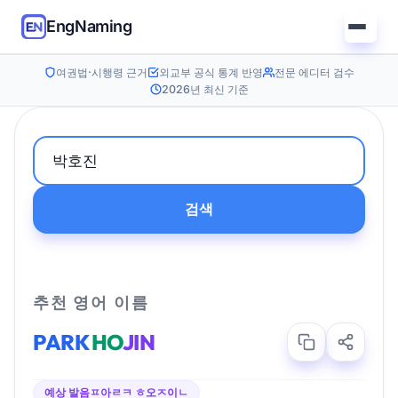
EngNaming
여권법·시행령 근거
외교부 공식 통계 반영
전문 에디터 검수
2026년 최신 기준
검색
추천 영어 이름
PARK
HO
JIN
예상 발음
ㅍ아ㄹㅋ ㅎ오ㅈ이ㄴ