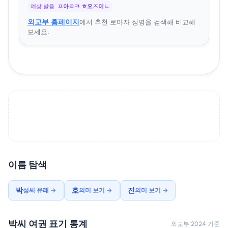
예상 발음
ㅍ아ㄹㅋ ㅎ오ㅈ이ㄴ
외교부 홈페이지
에서 추천 로마자 성명을 검색해 비교해
보세요.
이름 탐색
박
호
진
성씨 유래 →
의미 보기 →
의미 보기 →
박씨 여권 표기 통계
외교부 2024 기준