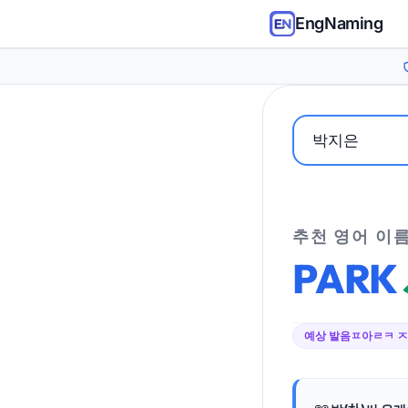
EngNaming
추천 영어 이
PARK
예상 발음
ㅍ아ㄹㅋ 