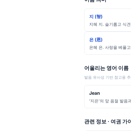
지 (智)
지혜 지. 슬기롭고 식견
은 (恩)
은혜 은. 사랑을 베풀고
어울리는 영어 이름
발음 유사성 기반 참고용 추
Jean
'지은'의 앞 음절 발음
관련 정보 · 여권 가