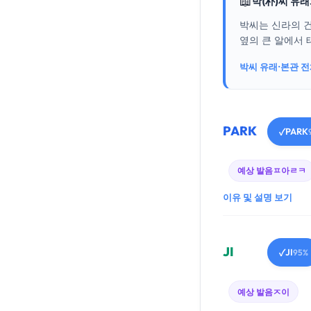
📖
박(朴)씨 유
박씨는 신라의 
옆의 큰 알에서 
박씨 유래·본관 
PARK
PARK
✓
예상 발음
ㅍ아ㄹㅋ
이유 및 설명 보기
JI
JI
✓
95%
예상 발음
ㅈ이