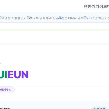
변환기
가이드
여권법·시행령 근거
외교부 공식 통계 반영
전문 에디터 검수
2026년 최신 기
름
JI
EUN
ㅈ이에우ㄴ