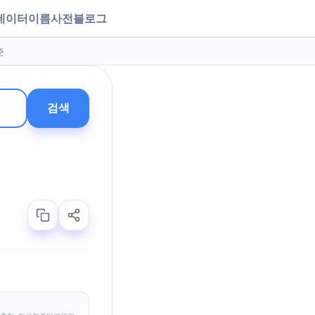
데이터
이름사전
블로그
준
검색