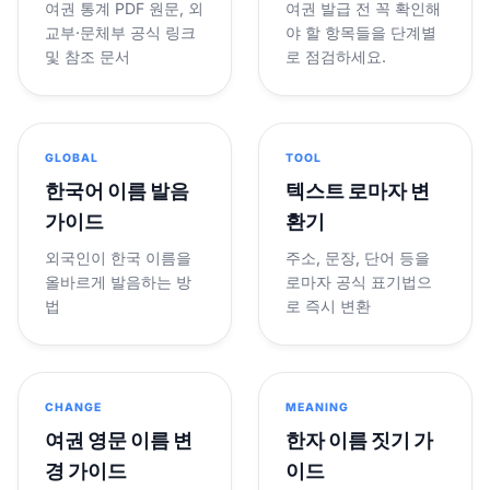
여권 통계 PDF 원문, 외
여권 발급 전 꼭 확인해
교부·문체부 공식 링크
야 할 항목들을 단계별
및 참조 문서
로 점검하세요.
GLOBAL
TOOL
한국어 이름 발음
텍스트 로마자 변
가이드
환기
외국인이 한국 이름을
주소, 문장, 단어 등을
올바르게 발음하는 방
로마자 공식 표기법으
법
로 즉시 변환
CHANGE
MEANING
여권 영문 이름 변
한자 이름 짓기 가
경 가이드
이드