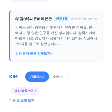
📖
김(金)씨 유래와 본관
인구 1위
출처: 한국학중앙연구원
김씨는 신라 경순왕의 후손에서 유래한 성씨로, 한국
에서 가장 많은 인구를 가진 성씨입니다. 삼국사기에
따르면 시조 김알지가 금궤에서 태어났다는 전설에서
'金'자를 성으로 삼았습니다....
›
김씨 유래·본관 전체보기
KIM
KIM
GIM
✓
100%
0%
예상 발음
ㅋ이ㅁ
이유 및 설명 보기