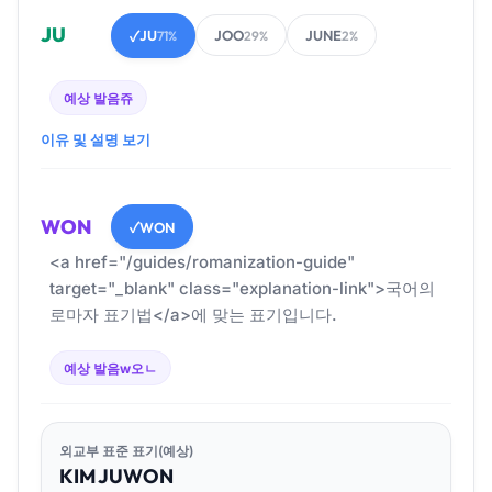
JU
JU
JOO
JUNE
✓
71%
29%
2%
예상 발음
쥬
이유 및 설명 보기
WON
WON
✓
<a href="/guides/romanization-guide"
target="_blank" class="explanation-link">국어의
로마자 표기법</a>에 맞는 표기입니다.
예상 발음
w오ㄴ
외교부 표준 표기(예상)
KIM
JU
WON