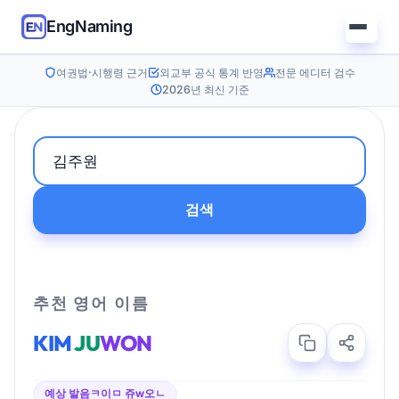
EngNaming
여권법·시행령 근거
외교부 공식 통계 반영
전문 에디터 검수
2026년 최신 기준
검색
추천 영어 이름
KIM
JU
WON
예상 발음
ㅋ이ㅁ 쥬w오ㄴ