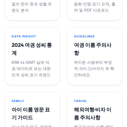
절의 한자 뜻과 성별 트
음화·인명 표기 요약, 출
렌드 분석
처 및 PDF 다운로드
DATA INSIGHT
GUIDELINES
2024 여권 성씨 통
여권 이름 주의사
계
항
KIM vs GIM? 실제 여
하이픈 사용부터 부정
권 데이터로 보는 대한
적 의미 단어까지 꼭 확
민국 성씨 표기 트렌드
인하세요.
FAMILY
TRAVEL
아이 이름 영문 표
해외여행·비자 이
기 가이드
름 주의사항
자녀 여권 발급, 부정적
항공권·비자 이름 불일