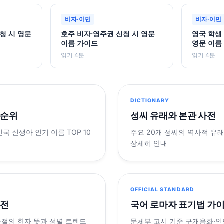
비자·이민
비자·이민
청 시 영문
호주 비자·영주권 신청 시 영문
영국 학생 비
이름 가이드
영문 이름
읽기 4분
읽기 4분
DICTIONARY
 순위
성씨 유래와 본관 사전
민국 신생아 인기 이름 TOP 10
주요 20개 성씨의 역사적 유
상세히 안내
OFFICIAL STANDARD
사전
국어 로마자 표기법 가
음절의 한자 뜻과 성별 트렌드
문체부 고시 기준 구개음화·인명