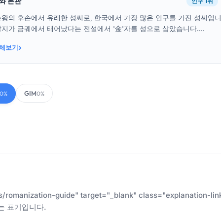
래와 본관
인구 1위
순왕의 후손에서 유래한 성씨로, 한국에서 가장 많은 인구를 가진 성씨입
지가 금궤에서 태어났다는 전설에서 '金'자를 성으로 삼았습니다....
›
전체보기
GIM
00%
0%
es/romanization-guide" target="_blank" class="explanatio
는 표기입니다.