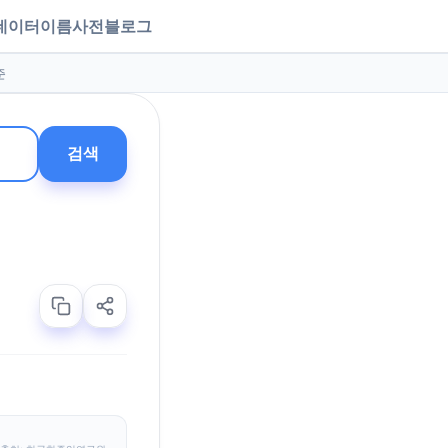
데이터
이름사전
블로그
준
검색