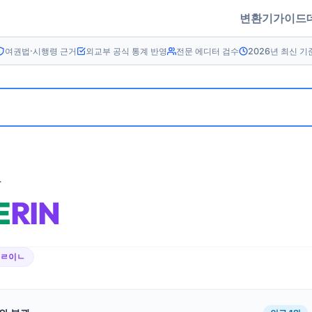
변환기
가이드
여권법·시행령 근거
외교부 공식 통계 반영
전문 에디터 검수
2026년 최신 기
름
E
RIN
에ㄹ이ㄴ