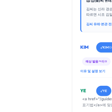
📖
김(金)씨 유
김씨는 신라 경
따르면 시조 김알
김씨 유래·본관 
KIM
KIM
✓
1
예상 발음
ㅋ이ㅁ
이유 및 설명 보기
YE
YE
✓
<a href="/guid
표기법</a>에 맞