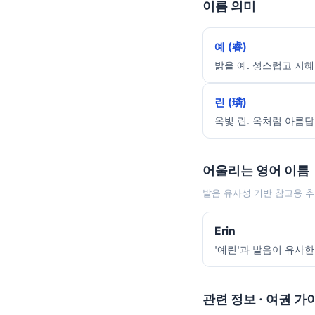
이름 의미
예 (睿)
밝을 예. 성스럽고 지혜
린 (璘)
옥빛 린. 옥처럼 아름답
어울리는 영어 이름
발음 유사성 기반 참고용 추
Erin
'예린'과 발음이 유사한
관련 정보 · 여권 가