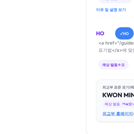
이유 및 설명 보기
HO
HO
✓
<a href="/guid
표기법</a>에 맞
예상 발음
ㅎ오
외교부 표준 표기(예
KWON
MI
예상 발음
ㅋw오
외교부 홈페이지