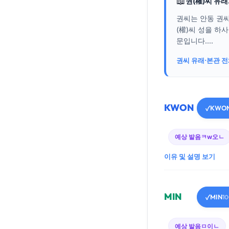
📖
권(權)씨 유
권씨는 안동 권씨
(權)씨 성을 하
문입니다....
권씨 유래·본관 
KWON
KWO
✓
예상 발음
ㅋw오ㄴ
이유 및 설명 보기
MIN
MIN
✓
1
예상 발음
ㅁ이ㄴ