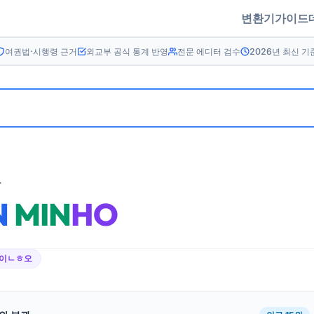
변환기
가이드
여권법·시행령 근거
외교부 공식 통계 반영
전문 에디터 검수
2026년 최신 기
름
N
MIN
HO
ㅁ이ㄴㅎ오