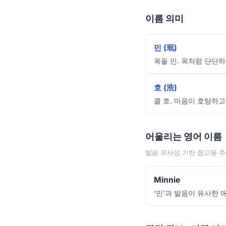
이름 의미
민 (珉)
옥돌 민. 옥처럼 단단하
호 (浩)
클 호. 마음이 호탕하고
어울리는 영어 이름
발음 유사성 기반 참고용 추
Minnie
'민'과 발음이 유사한 