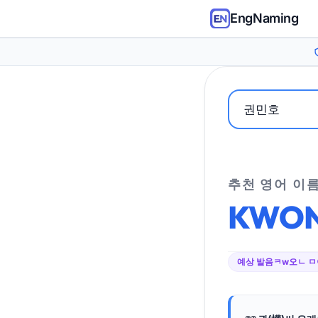
EngNaming
추천 영어 이
KWO
예상 발음
ㅋw오ㄴ 