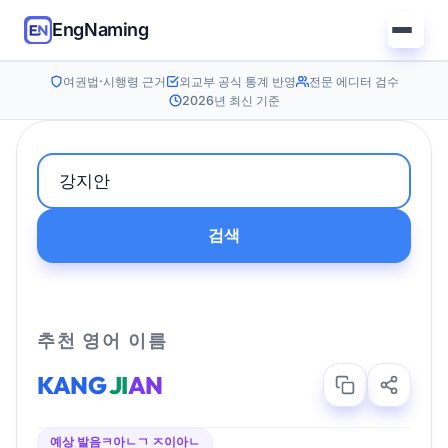
EngNaming
여권법·시행령 근거
외교부 공식 통계 반영
전문 에디터 검수
2026년 최신 기준
검색
추천 영어 이름
KANG
JI
AN
예상 발음
ㅋ아ㄴㄱ ㅈ이아ㄴ