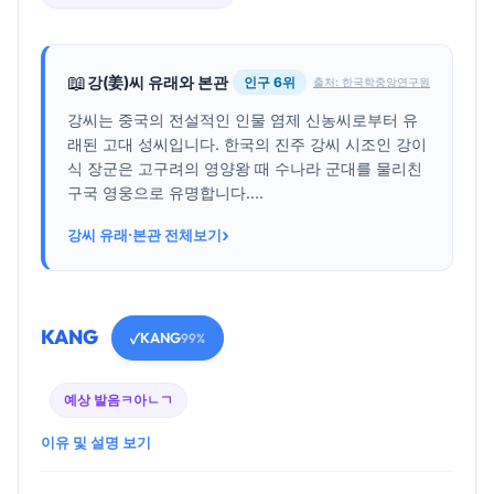
📖
강(姜)씨 유래와 본관
인구 6위
출처: 한국학중앙연구원
강씨는 중국의 전설적인 인물 염제 신농씨로부터 유
래된 고대 성씨입니다. 한국의 진주 강씨 시조인 강이
식 장군은 고구려의 영양왕 때 수나라 군대를 물리친
구국 영웅으로 유명합니다....
›
강씨 유래·본관 전체보기
KANG
KANG
✓
99%
예상 발음
ㅋ아ㄴㄱ
이유 및 설명 보기