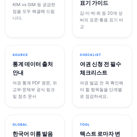
표기 가이드
KIM vs GIM 등 궁금한
점을 모두 해결해 드립
김·이·박·최 등 20개 성
니다.
씨의 표준·통용 표기 비
교
SOURCE
CHECKLIST
통계 데이터 출처
여권 신청 전 필수
안내
체크리스트
여권 통계 PDF 원문, 외
여권 발급 전 꼭 확인해
교부·문체부 공식 링크
야 할 항목들을 단계별
및 참조 문서
로 점검하세요.
GLOBAL
TOOL
한국어 이름 발음
텍스트 로마자 변