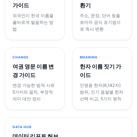
가이드
환기
외국인이 한국 이름을
주소, 문장, 단어 등을
올바르게 발음하는 방
로마자 공식 표기법으
법
로 즉시 변환
CHANGE
MEANING
여권 영문 이름 변
한자 이름 짓기 가
경 가이드
이드
변경 가능한 법적 사유
인명용 한자(8,142자)
5가지와 절차, 부정적
범위, 인기 음절별 한자
의미 대안 정리
선택 비교, 5가지 원칙
DATA HUB
데이터 리포트 허브