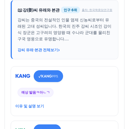
📖
강(姜)씨 유래와 본관
인구 6위
출처: 한국학중앙연구원
강씨는 중국의 전설적인 인물 염제 신농씨로부터 유
래된 고대 성씨입니다. 한국의 진주 강씨 시조인 강이
식 장군은 고구려의 영양왕 때 수나라 군대를 물리친
구국 영웅으로 유명합니다....
›
강씨 유래·본관 전체보기
KANG
KANG
✓
99%
예상 발음
ㅋ아ㄴㄱ
이유 및 설명 보기