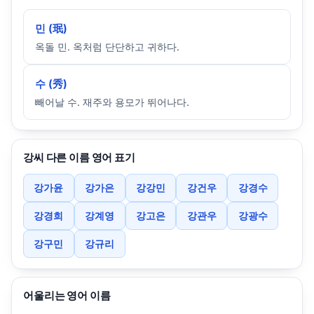
민 (珉)
옥돌 민. 옥처럼 단단하고 귀하다.
수 (秀)
빼어날 수. 재주와 용모가 뛰어나다.
강씨 다른 이름 영어 표기
강가윤
강가은
강강민
강건우
강경수
강경희
강계영
강고은
강관우
강광수
강구민
강규리
어울리는 영어 이름