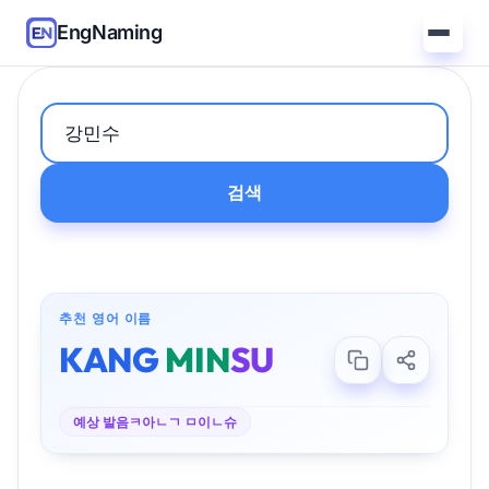
EngNaming
검색
추천 영어 이름
KANG
MIN
SU
예상 발음
ㅋ아ㄴㄱ ㅁ이ㄴ슈