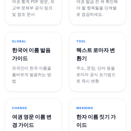
여권 통계 PDF 원문, 외
여권 발급 전 꼭 확인해
교부·문체부 공식 링크
야 할 항목들을 단계별
및 참조 문서
로 점검하세요.
GLOBAL
TOOL
한국어 이름 발음
텍스트 로마자 변
가이드
환기
외국인이 한국 이름을
주소, 문장, 단어 등을
올바르게 발음하는 방
로마자 공식 표기법으
법
로 즉시 변환
CHANGE
MEANING
여권 영문 이름 변
한자 이름 짓기 가
경 가이드
이드