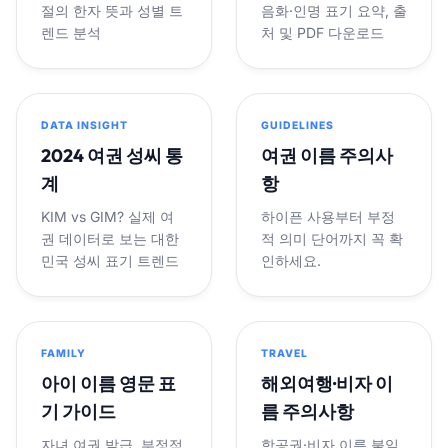
절의 한자 뜻과 성별 트
음화·인명 표기 요약, 출
렌드 분석
처 및 PDF 다운로드
DATA INSIGHT
GUIDELINES
2024 여권 성씨 통
여권 이름 주의사
계
항
KIM vs GIM? 실제 여
하이픈 사용부터 부정
권 데이터로 보는 대한
적 의미 단어까지 꼭 확
민국 성씨 표기 트렌드
인하세요.
FAMILY
TRAVEL
아이 이름 영문 표
해외여행·비자 이
기 가이드
름 주의사항
자녀 여권 발급, 부정적
항공권·비자 이름 불일