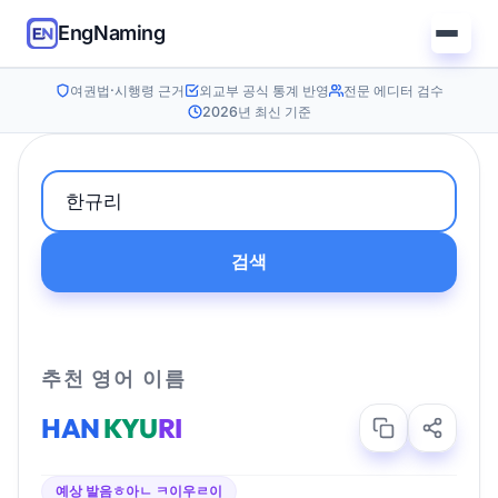
EngNaming
여권법·시행령 근거
외교부 공식 통계 반영
전문 에디터 검수
2026년 최신 기준
검색
추천 영어 이름
HAN
KYU
RI
예상 발음
ㅎ아ㄴ ㅋ이우ㄹ이