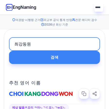
EngNaming
여권법·시행령 근거
외교부 공식 통계 반영
전문 에디터 검수
2026년 최신 기준
검색
추천 영어 이름
CHOI
KANG
DONG
WON
예상 발음
ㅊ오이 ㅋ아ㄴㄱㄷ오ㄴㄱw오ㄴ