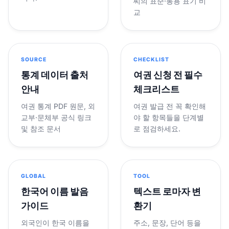
씨의 표준·통용 표기 비
교
SOURCE
CHECKLIST
통계 데이터 출처
여권 신청 전 필수
안내
체크리스트
여권 통계 PDF 원문, 외
여권 발급 전 꼭 확인해
교부·문체부 공식 링크
야 할 항목들을 단계별
및 참조 문서
로 점검하세요.
GLOBAL
TOOL
한국어 이름 발음
텍스트 로마자 변
가이드
환기
외국인이 한국 이름을
주소, 문장, 단어 등을