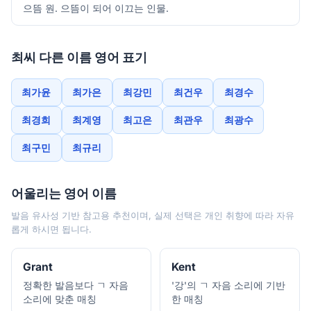
으뜸 원. 으뜸이 되어 이끄는 인물.
최씨 다른 이름 영어 표기
최가윤
최가은
최강민
최건우
최경수
최경희
최계영
최고은
최관우
최광수
최구민
최규리
어울리는 영어 이름
발음 유사성 기반 참고용 추천이며, 실제 선택은 개인 취향에 따라 자유
롭게 하시면 됩니다.
Grant
Kent
정확한 발음보다 ㄱ 자음
'강'의 ㄱ 자음 소리에 기반
소리에 맞춘 매칭
한 매칭