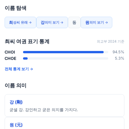
이름 탐색
최
강
동
원
성씨 유래 →
의미 보기 →
의미 보기 →
최씨 여권 표기 통계
외교부 2024 기준
CHOI
94.5%
CHOE
5.3%
전체 통계 보기 →
이름 의미
강 (剛)
굳셀 강. 강인하고 굳은 의지를 가지다.
원 (元)