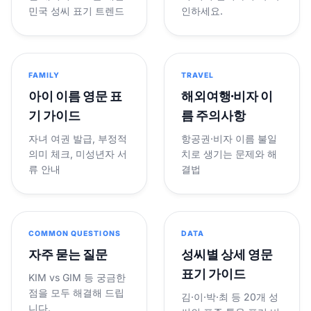
민국 성씨 표기 트렌드
인하세요.
FAMILY
TRAVEL
아이 이름 영문 표
해외여행·비자 이
기 가이드
름 주의사항
자녀 여권 발급, 부정적
항공권·비자 이름 불일
의미 체크, 미성년자 서
치로 생기는 문제와 해
류 안내
결법
COMMON QUESTIONS
DATA
자주 묻는 질문
성씨별 상세 영문
표기 가이드
KIM vs GIM 등 궁금한
점을 모두 해결해 드립
김·이·박·최 등 20개 성
니다.