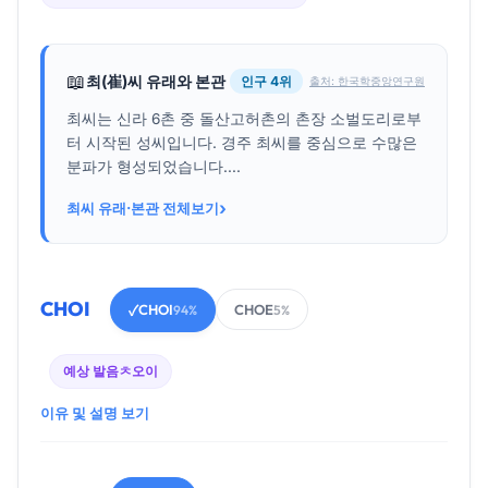
📖
최(崔)씨 유래와 본관
인구 4위
출처: 한국학중앙연구원
최씨는 신라 6촌 중 돌산고허촌의 촌장 소벌도리로부
터 시작된 성씨입니다. 경주 최씨를 중심으로 수많은
분파가 형성되었습니다....
›
최씨 유래·본관 전체보기
CHOI
CHOI
CHOE
✓
94%
5%
예상 발음
ㅊ오이
이유 및 설명 보기