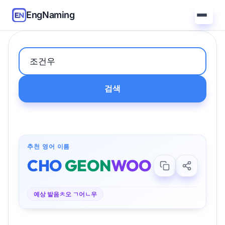
EngNaming
검색
추천 영어 이름
CHO
GEON
WOO
예상 발음
ㅊ오 ㄱ어ㄴ우