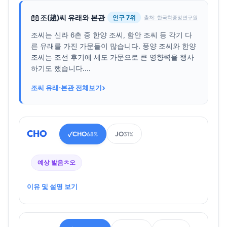
📖
조(趙)씨 유래와 본관
인구 7위
출처: 한국학중앙연구원
조씨는 신라 6촌 중 한양 조씨, 함안 조씨 등 각기 다
른 유래를 가진 가문들이 많습니다. 풍양 조씨와 한양
조씨는 조선 후기에 세도 가문으로 큰 영향력을 행사
하기도 했습니다....
›
조씨 유래·본관 전체보기
CHO
CHO
JO
✓
68%
31%
예상 발음
ㅊ오
이유 및 설명 보기