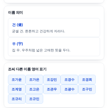
이름 의미
건 (健)
굳셀 건. 튼튼하고 건강하게 자라다.
우 (宇)
집 우. 우주처럼 넓은 고매한 뜻을 두다.
조씨 다른 이름 영어 표기
조가윤
조가은
조강민
조경수
조경희
조계영
조고은
조관우
조광수
조구민
조규리
조규민