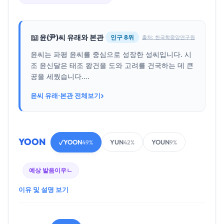
📖
윤(尹)씨 유래와 본관
인구 8위
출처: 한국학중앙연구원
윤씨는 파평 윤씨를 중심으로 성장한 성씨입니다. 시
조 윤신달은 태조 왕건을 도와 고려를 건국하는 데 큰
공을 세웠습니다....
›
윤씨 유래·본관 전체보기
YOON
YOON
YUN
YOUN
✓
49%
42%
9%
예상 발음
이우ㄴ
이유 및 설명 보기