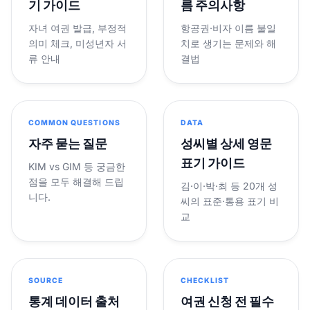
기 가이드
름 주의사항
자녀 여권 발급, 부정적
항공권·비자 이름 불일
의미 체크, 미성년자 서
치로 생기는 문제와 해
류 안내
결법
COMMON QUESTIONS
DATA
자주 묻는 질문
성씨별 상세 영문
표기 가이드
KIM vs GIM 등 궁금한
점을 모두 해결해 드립
김·이·박·최 등 20개 성
니다.
씨의 표준·통용 표기 비
교
SOURCE
CHECKLIST
통계 데이터 출처
여권 신청 전 필수