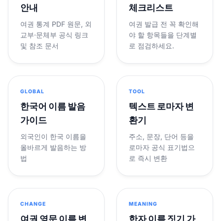
안내
체크리스트
여권 통계 PDF 원문, 외
여권 발급 전 꼭 확인해
교부·문체부 공식 링크
야 할 항목들을 단계별
및 참조 문서
로 점검하세요.
GLOBAL
TOOL
한국어 이름 발음
텍스트 로마자 변
가이드
환기
외국인이 한국 이름을
주소, 문장, 단어 등을
올바르게 발음하는 방
로마자 공식 표기법으
법
로 즉시 변환
CHANGE
MEANING
여권 영문 이름 변
한자 이름 짓기 가