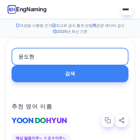
EngNaming
여권법·시행령 근거
외교부 공식 통계 반영
전문 에디터 검수
2026년 최신 기준
검색
추천 영어 이름
YOON
DO
HYUN
예상 발음
이우ㄴ ㄷ오ㅎ이우ㄴ