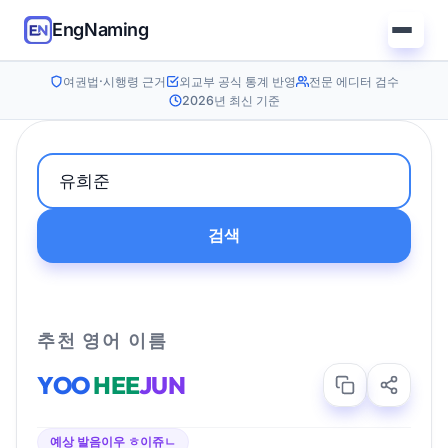
EngNaming
여권법·시행령 근거
외교부 공식 통계 반영
전문 에디터 검수
2026년 최신 기준
검색
추천 영어 이름
YOO
HEE
JUN
예상 발음
이우 ㅎ이쥬ㄴ