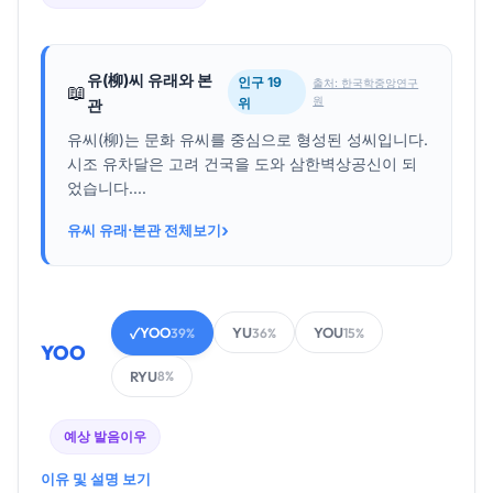
유(柳)씨 유래와 본
인구 19
출처: 한국학중앙연구
📖
원
위
관
유씨(柳)는 문화 유씨를 중심으로 형성된 성씨입니다.
시조 유차달은 고려 건국을 도와 삼한벽상공신이 되
었습니다....
›
유씨 유래·본관 전체보기
YOO
YU
YOU
✓
39%
36%
15%
YOO
RYU
8%
예상 발음
이우
이유 및 설명 보기