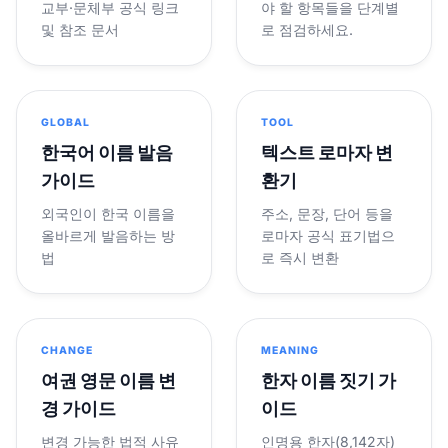
교부·문체부 공식 링크
야 할 항목들을 단계별
및 참조 문서
로 점검하세요.
GLOBAL
TOOL
한국어 이름 발음
텍스트 로마자 변
가이드
환기
외국인이 한국 이름을
주소, 문장, 단어 등을
올바르게 발음하는 방
로마자 공식 표기법으
법
로 즉시 변환
CHANGE
MEANING
여권 영문 이름 변
한자 이름 짓기 가
경 가이드
이드
변경 가능한 법적 사유
인명용 한자(8,142자)