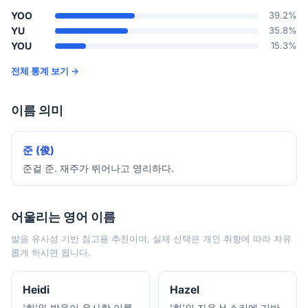
YOO
39.2%
YU
35.8%
YOU
15.3%
전체 통계 보기 →
이름 의미
준 (俊)
준걸 준. 재주가 뛰어나고 영리하다.
어울리는 영어 이름
발음 유사성 기반 참고용 추천이며, 실제 선택은 개인 취향에 따라 자유
롭게 하시면 됩니다.
Heidi
Hazel
'희'와 발음이 유사한 이름
'희'의 자음 H 소리에 기반