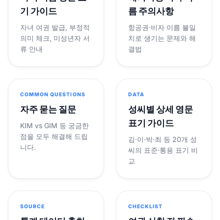
기 가이드
름 주의사항
자녀 여권 발급, 부정적
항공권·비자 이름 불일
의미 체크, 미성년자 서
치로 생기는 문제와 해
류 안내
결법
COMMON QUESTIONS
DATA
자주 묻는 질문
성씨별 상세 영문
표기 가이드
KIM vs GIM 등 궁금한
점을 모두 해결해 드립
김·이·박·최 등 20개 성
니다.
씨의 표준·통용 표기 비
교
SOURCE
CHECKLIST