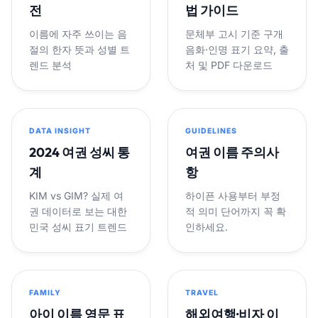
전
법 가이드
이름에 자주 쓰이는 음
문체부 고시 기준 구개
절의 한자 뜻과 성별 트
음화·인명 표기 요약, 출
렌드 분석
처 및 PDF 다운로드
DATA INSIGHT
GUIDELINES
2024 여권 성씨 통
여권 이름 주의사
계
항
KIM vs GIM? 실제 여
하이픈 사용부터 부정
권 데이터로 보는 대한
적 의미 단어까지 꼭 확
민국 성씨 표기 트렌드
인하세요.
FAMILY
TRAVEL
아이 이름 영문 표
해외여행·비자 이