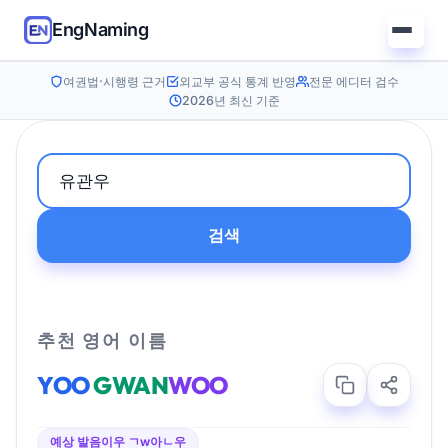
EngNaming
여권법·시행령 근거
외교부 공식 통계 반영
전문 에디터 검수
2026년 최신 기준
검색
추천 영어 이름
YOO
GWAN
WOO
예상 발음
이우 ㄱw아ㄴ우