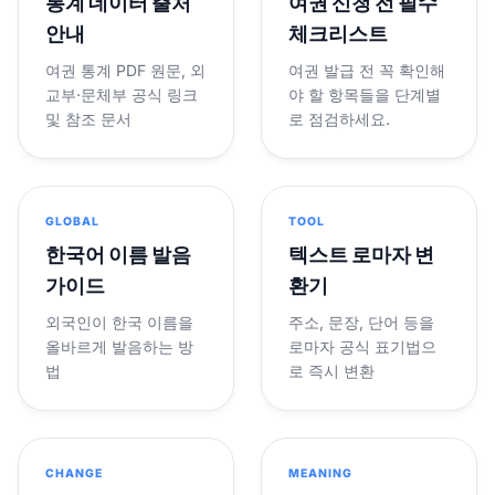
통계 데이터 출처
여권 신청 전 필수
안내
체크리스트
여권 통계 PDF 원문, 외
여권 발급 전 꼭 확인해
교부·문체부 공식 링크
야 할 항목들을 단계별
및 참조 문서
로 점검하세요.
GLOBAL
TOOL
한국어 이름 발음
텍스트 로마자 변
가이드
환기
외국인이 한국 이름을
주소, 문장, 단어 등을
올바르게 발음하는 방
로마자 공식 표기법으
법
로 즉시 변환
CHANGE
MEANING