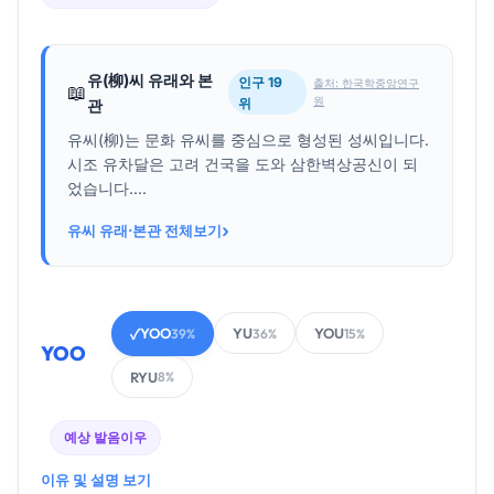
유(柳)씨 유래와 본
인구 19
출처: 한국학중앙연구
📖
원
위
관
유씨(柳)는 문화 유씨를 중심으로 형성된 성씨입니다.
시조 유차달은 고려 건국을 도와 삼한벽상공신이 되
었습니다....
›
유씨 유래·본관 전체보기
YOO
YU
YOU
✓
39%
36%
15%
YOO
RYU
8%
예상 발음
이우
이유 및 설명 보기