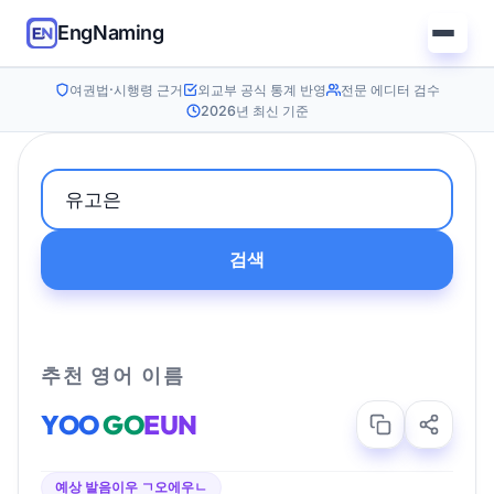
EngNaming
여권법·시행령 근거
외교부 공식 통계 반영
전문 에디터 검수
2026년 최신 기준
검색
추천 영어 이름
YOO
GO
EUN
예상 발음
이우 ㄱ오에우ㄴ