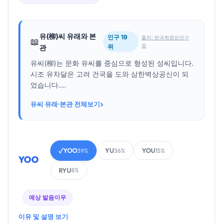
유(柳)씨 유래와 본
인구 19
출처: 한국학중앙연구
📖
원
위
관
유씨(柳)는 문화 유씨를 중심으로 형성된 성씨입니다.
시조 유차달은 고려 건국을 도와 삼한벽상공신이 되
었습니다....
›
유씨 유래·본관 전체보기
YOO
YU
YOU
✓
39%
36%
15%
YOO
RYU
8%
예상 발음
이우
이유 및 설명 보기