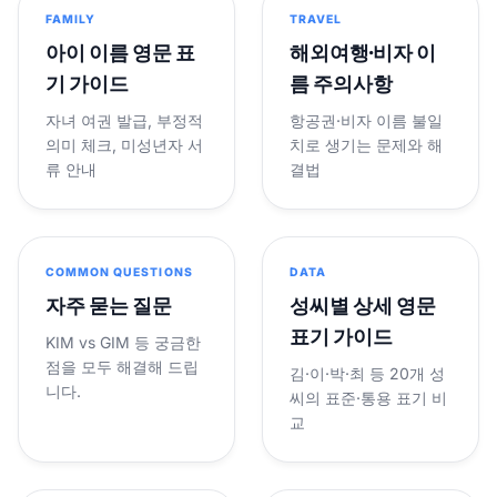
FAMILY
TRAVEL
아이 이름 영문 표
해외여행·비자 이
기 가이드
름 주의사항
자녀 여권 발급, 부정적
항공권·비자 이름 불일
의미 체크, 미성년자 서
치로 생기는 문제와 해
류 안내
결법
COMMON QUESTIONS
DATA
자주 묻는 질문
성씨별 상세 영문
표기 가이드
KIM vs GIM 등 궁금한
점을 모두 해결해 드립
김·이·박·최 등 20개 성
니다.
씨의 표준·통용 표기 비
교