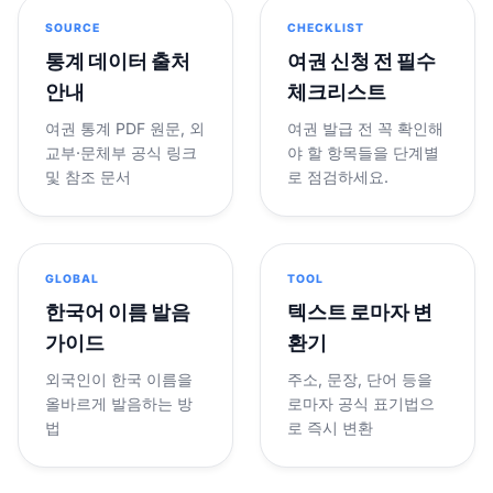
SOURCE
CHECKLIST
통계 데이터 출처
여권 신청 전 필수
안내
체크리스트
여권 통계 PDF 원문, 외
여권 발급 전 꼭 확인해
교부·문체부 공식 링크
야 할 항목들을 단계별
및 참조 문서
로 점검하세요.
GLOBAL
TOOL
한국어 이름 발음
텍스트 로마자 변
가이드
환기
외국인이 한국 이름을
주소, 문장, 단어 등을
올바르게 발음하는 방
로마자 공식 표기법으
법
로 즉시 변환