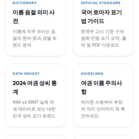
DICTIONARY
OFFICIAL STANDARD
이름 음절 의미 사
국어 로마자 표기
전
법 가이드
이름에 자주 쓰이는 음
문체부 고시 기준 구개
절의 한자 뜻과 성별 트
음화·인명 표기 요약, 출
렌드 분석
처 및 PDF 다운로드
DATA INSIGHT
GUIDELINES
2024 여권 성씨 통
여권 이름 주의사
계
항
KIM vs GIM? 실제 여
하이픈 사용부터 부정
권 데이터로 보는 대한
적 의미 단어까지 꼭 확
민국 성씨 표기 트렌드
인하세요.