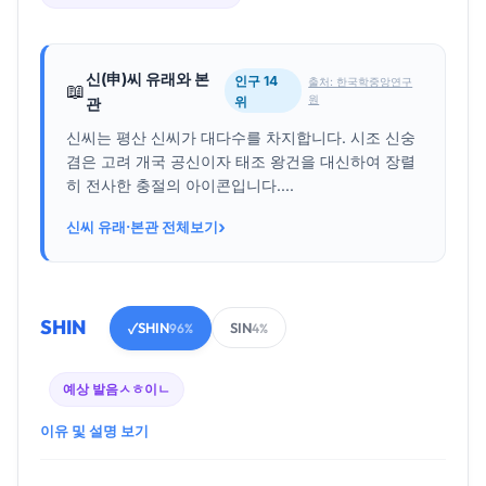
신(申)씨 유래와 본
인구 14
출처: 한국학중앙연구
📖
원
위
관
신씨는 평산 신씨가 대다수를 차지합니다. 시조 신숭
겸은 고려 개국 공신이자 태조 왕건을 대신하여 장렬
히 전사한 충절의 아이콘입니다....
›
신씨 유래·본관 전체보기
SHIN
SHIN
SIN
✓
96%
4%
예상 발음
ㅅㅎ이ㄴ
이유 및 설명 보기