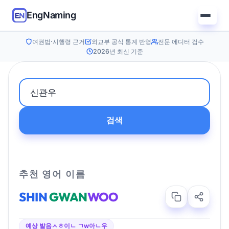
EngNaming
여권법·시행령 근거
외교부 공식 통계 반영
전문 에디터 검수
2026년 최신 기준
검색
추천 영어 이름
SHIN
GWAN
WOO
예상 발음
ㅅㅎ이ㄴ ㄱw아ㄴ우