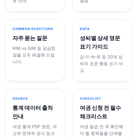
류 안내
결법
COMMON QUESTIONS
DATA
자주 묻는 질문
성씨별 상세 영문
표기 가이드
KIM vs GIM 등 궁금한
점을 모두 해결해 드립
김·이·박·최 등 20개 성
니다.
씨의 표준·통용 표기 비
교
SOURCE
CHECKLIST
통계 데이터 출처
여권 신청 전 필수
안내
체크리스트
여권 통계 PDF 원문, 외
여권 발급 전 꼭 확인해
교부·문체부 공식 링크
야 할 항목들을 단계별