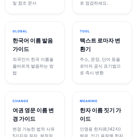
및 참조 문서
로 점검하세요.
GLOBAL
TOOL
한국어 이름 발음
텍스트 로마자 변
가이드
환기
외국인이 한국 이름을
주소, 문장, 단어 등을
올바르게 발음하는 방
로마자 공식 표기법으
법
로 즉시 변환
CHANGE
MEANING
여권 영문 이름 변
한자 이름 짓기 가
경 가이드
이드
변경 가능한 법적 사유
인명용 한자(8,142자)
5가지와 절차, 부정적
범위, 인기 음절별 한자