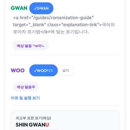
GWAN
GWAN
✓
<a href="/guides/romanization-guide"
target="_blank" class="explanation-link">국어의
로마자 표기법</a>에 맞는 표기입니다.
예상 발음
ㄱw아ㄴ
WOO
WOO
U
✓
92%
7%
예상 발음
우
이유 및 설명 보기
외교부 표준 표기(예상)
SHIN
GWAN
U