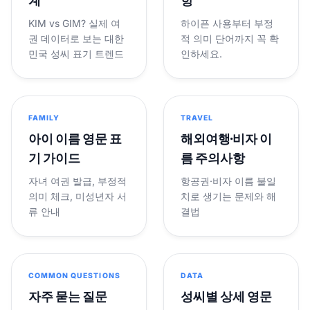
계
항
KIM vs GIM? 실제 여
하이픈 사용부터 부정
권 데이터로 보는 대한
적 의미 단어까지 꼭 확
민국 성씨 표기 트렌드
인하세요.
FAMILY
TRAVEL
아이 이름 영문 표
해외여행·비자 이
기 가이드
름 주의사항
자녀 여권 발급, 부정적
항공권·비자 이름 불일
의미 체크, 미성년자 서
치로 생기는 문제와 해
류 안내
결법
COMMON QUESTIONS
DATA
자주 묻는 질문
성씨별 상세 영문