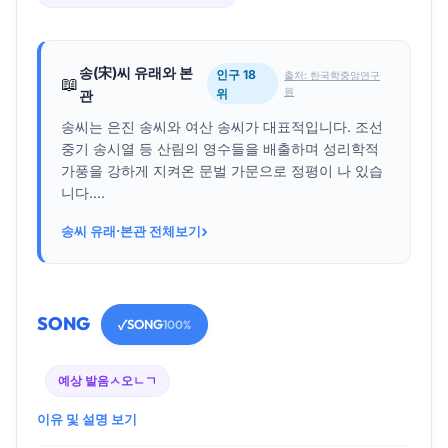
송(宋)씨 유래와 본
인구 18
출처: 한국학중앙연구
📖
원
위
관
송씨는 은진 송씨와 여산 송씨가 대표적입니다. 조선
중기 송시열 등 산림의 영수들을 배출하며 성리학적
가풍을 강하게 지켜온 문벌 가문으로 정평이 나 있습
니다....
›
송씨 유래·본관 전체보기
SONG
SONG
✓
100%
예상 발음
ㅅ오ㄴㄱ
이유 및 설명 보기