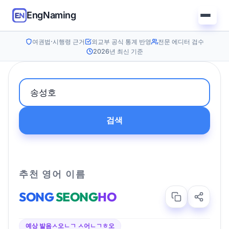
EngNaming
여권법·시행령 근거
외교부 공식 통계 반영
전문 에디터 검수
2026년 최신 기준
검색
추천 영어 이름
SONG
SEONG
HO
예상 발음
ㅅ오ㄴㄱ ㅅ어ㄴㄱㅎ오