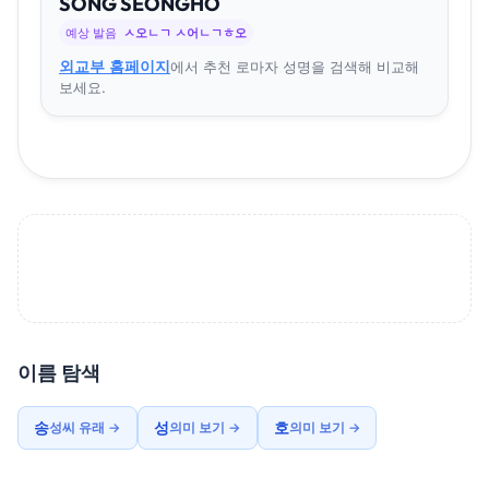
SONG
SEONG
HO
예상 발음
ㅅ오ㄴㄱ ㅅ어ㄴㄱㅎ오
외교부 홈페이지
에서 추천 로마자 성명을 검색해 비교해
보세요.
이름 탐색
송
성
호
성씨 유래 →
의미 보기 →
의미 보기 →