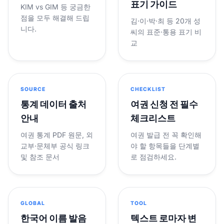
표기 가이드
KIM vs GIM 등 궁금한
점을 모두 해결해 드립
김·이·박·최 등 20개 성
니다.
씨의 표준·통용 표기 비
교
SOURCE
CHECKLIST
통계 데이터 출처
여권 신청 전 필수
안내
체크리스트
여권 통계 PDF 원문, 외
여권 발급 전 꼭 확인해
교부·문체부 공식 링크
야 할 항목들을 단계별
및 참조 문서
로 점검하세요.
GLOBAL
TOOL
한국어 이름 발음
텍스트 로마자 변