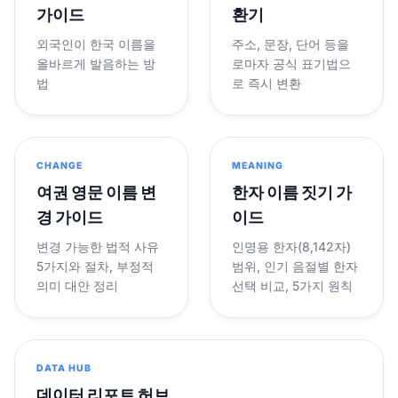
가이드
환기
외국인이 한국 이름을
주소, 문장, 단어 등을
올바르게 발음하는 방
로마자 공식 표기법으
법
로 즉시 변환
CHANGE
MEANING
여권 영문 이름 변
한자 이름 짓기 가
경 가이드
이드
변경 가능한 법적 사유
인명용 한자(8,142자)
5가지와 절차, 부정적
범위, 인기 음절별 한자
의미 대안 정리
선택 비교, 5가지 원칙
DATA HUB
데이터 리포트 허브