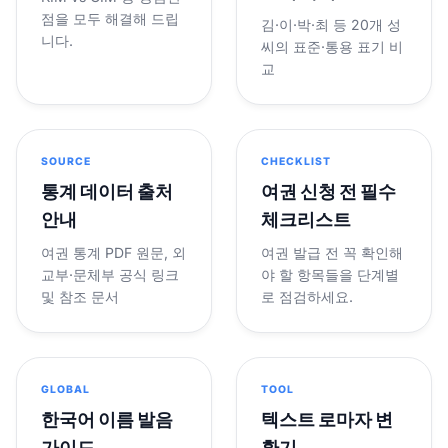
점을 모두 해결해 드립
김·이·박·최 등 20개 성
니다.
씨의 표준·통용 표기 비
교
SOURCE
CHECKLIST
통계 데이터 출처
여권 신청 전 필수
안내
체크리스트
여권 통계 PDF 원문, 외
여권 발급 전 꼭 확인해
교부·문체부 공식 링크
야 할 항목들을 단계별
및 참조 문서
로 점검하세요.
GLOBAL
TOOL
한국어 이름 발음
텍스트 로마자 변
가이드
환기