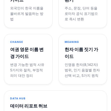
외국인이 한국 이름을
주소, 문장, 단어 등을
올바르게 발음하는 방
로마자 공식 표기법으
법
로 즉시 변환
CHANGE
MEANING
여권 영문 이름 변
한자 이름 짓기 가
경 가이드
이드
변경 가능한 법적 사유
인명용 한자(8,142자)
5가지와 절차, 부정적
범위, 인기 음절별 한자
의미 대안 정리
선택 비교, 5가지 원칙
DATA HUB
데이터 리포트 허브