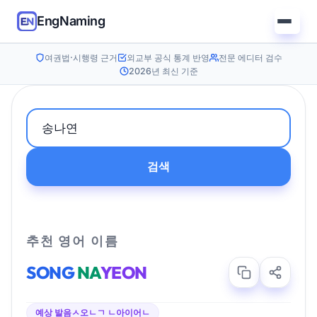
EngNaming
여권법·시행령 근거
외교부 공식 통계 반영
전문 에디터 검수
2026년 최신 기준
검색
추천 영어 이름
SONG
NA
YEON
예상 발음
ㅅ오ㄴㄱ ㄴ아이어ㄴ