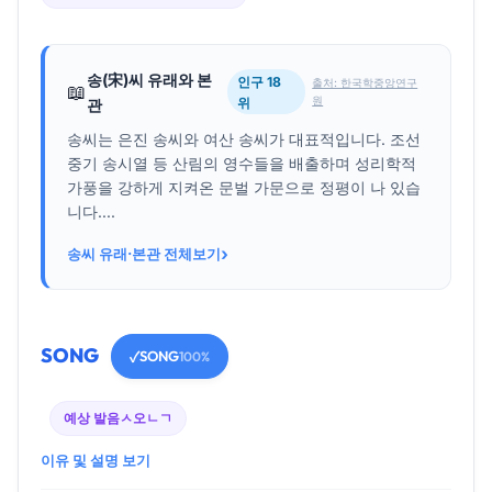
송(宋)씨 유래와 본
인구 18
출처: 한국학중앙연구
📖
원
위
관
송씨는 은진 송씨와 여산 송씨가 대표적입니다. 조선
중기 송시열 등 산림의 영수들을 배출하며 성리학적
가풍을 강하게 지켜온 문벌 가문으로 정평이 나 있습
니다....
›
송씨 유래·본관 전체보기
SONG
SONG
✓
100%
예상 발음
ㅅ오ㄴㄱ
이유 및 설명 보기