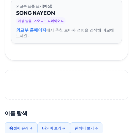
외교부 표준 표기(예상)
SONG
NA
YEON
예상 발음
ㅅ오ㄴㄱ ㄴ아이어ㄴ
외교부 홈페이지
에서 추천 로마자 성명을 검색해 비교해
보세요.
이름 탐색
송
나
연
성씨 유래 →
의미 보기 →
의미 보기 →