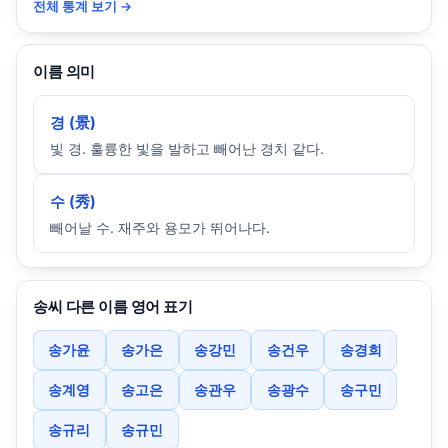
전체 통계 보기 →
이름 의미
경 (景)
빛 경. 훌륭한 빛을 발하고 빼어난 경치 같다.
수 (秀)
빼어날 수. 재주와 용모가 뛰어나다.
송씨 다른 이름 영어 표기
송가윤
송가은
송강민
송건우
송경희
송계영
송고은
송관우
송광수
송구민
송규리
송규민