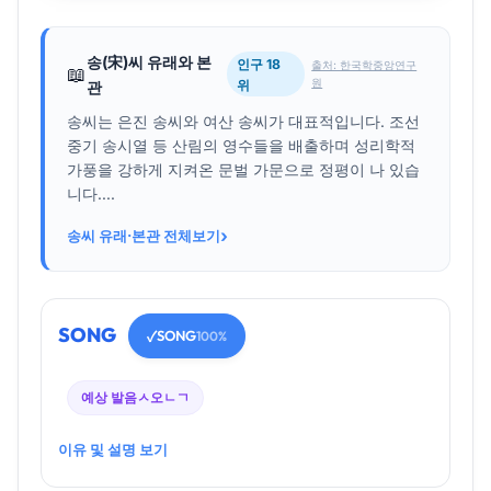
송(宋)씨 유래와 본
인구 18
출처: 한국학중앙연구
📖
원
위
관
송씨는 은진 송씨와 여산 송씨가 대표적입니다. 조선
중기 송시열 등 산림의 영수들을 배출하며 성리학적
가풍을 강하게 지켜온 문벌 가문으로 정평이 나 있습
니다....
›
송씨 유래·본관 전체보기
SONG
SONG
✓
100%
예상 발음
ㅅ오ㄴㄱ
이유 및 설명 보기