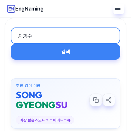
EngNaming
검색
추천 영어 이름
SONG
GYEONG
SU
예상 발음
ㅅ오ㄴㄱ ㄱ이어ㄴㄱ슈