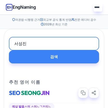
EngNaming
여권법·시행령 근거
외교부 공식 통계 반영
전문 에디터 검수
2026년 최신 기준
검색
추천 영어 이름
SEO
SEONG
JIN
예상 발음
ㅅ어 ㅅ어ㄴㄱㅈ이ㄴ