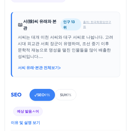
서(徐)씨 유래와 본
인구 13
출처: 한국학중앙연구
📖
원
위
관
서씨는 대개 이천 서씨와 대구 서씨로 나뉩니다. 고려
시대 외교관 서희 장군이 유명하며, 조선 중기 이후
문학적 재능으로 명성을 떨친 인물들을 많이 배출한
성씨입니다....
›
서씨 유래·본관 전체보기
SEO
SEO
SUH
✓
91%
7%
예상 발음
ㅅ어
이유 및 설명 보기