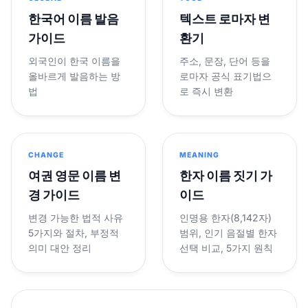
한국어 이름 발음
텍스트 로마자 변
가이드
환기
외국인이 한국 이름을
주소, 문장, 단어 등을
올바르게 발음하는 방
로마자 공식 표기법으
법
로 즉시 변환
CHANGE
MEANING
여권 영문 이름 변
한자 이름 짓기 가
경 가이드
이드
변경 가능한 법적 사유
인명용 한자(8,142자)
5가지와 절차, 부정적
범위, 인기 음절별 한자
의미 대안 정리
선택 비교, 5가지 원칙