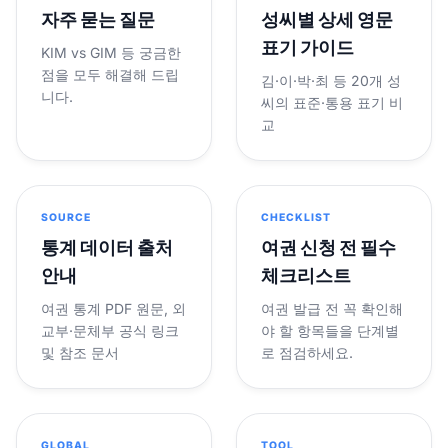
자주 묻는 질문
성씨별 상세 영문
표기 가이드
KIM vs GIM 등 궁금한
점을 모두 해결해 드립
김·이·박·최 등 20개 성
니다.
씨의 표준·통용 표기 비
교
SOURCE
CHECKLIST
통계 데이터 출처
여권 신청 전 필수
안내
체크리스트
여권 통계 PDF 원문, 외
여권 발급 전 꼭 확인해
교부·문체부 공식 링크
야 할 항목들을 단계별
및 참조 문서
로 점검하세요.
GLOBAL
TOOL