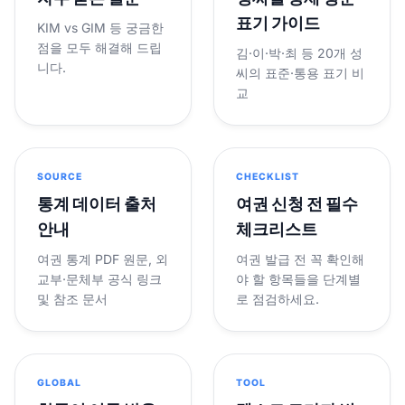
표기 가이드
KIM vs GIM 등 궁금한
점을 모두 해결해 드립
김·이·박·최 등 20개 성
니다.
씨의 표준·통용 표기 비
교
SOURCE
CHECKLIST
통계 데이터 출처
여권 신청 전 필수
안내
체크리스트
여권 통계 PDF 원문, 외
여권 발급 전 꼭 확인해
교부·문체부 공식 링크
야 할 항목들을 단계별
및 참조 문서
로 점검하세요.
GLOBAL
TOOL