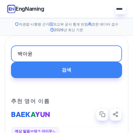
EngNaming
여권법·시행령 근거
외교부 공식 통계 반영
전문 에디터 검수
2026년 최신 기준
검색
추천 영어 이름
BAEK
A
YUN
예상 발음
ㅂ애ㅋ 아이우ㄴ