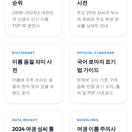
순위
사전
2008~2024년 대한민
주요 20개 성씨의 역사
국 신생아 인기 이름
적 유래와 주요 본관 정
TOP 10 변천사
보를 상세히 안내
DICTIONARY
OFFICIAL STANDARD
이름 음절 의미 사
국어 로마자 표기
전
법 가이드
이름에 자주 쓰이는 음
문체부 고시 기준 구개
절의 한자 뜻과 성별 트
음화·인명 표기 요약, 출
렌드 분석
처 및 PDF 다운로드
DATA INSIGHT
GUIDELINES
2024 여권 성씨 통
여권 이름 주의사