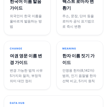
한국어 이름 발음
텍스트 로마자 변
가이드
환기
외국인이 한국 이름을
주소, 문장, 단어 등을
올바르게 발음하는 방
로마자 공식 표기법으
법
로 즉시 변환
CHANGE
MEANING
여권 영문 이름 변
한자 이름 짓기 가
경 가이드
이드
변경 가능한 법적 사유
인명용 한자(8,142자)
5가지와 절차, 부정적
범위, 인기 음절별 한자
의미 대안 정리
선택 비교, 5가지 원칙
DATA HUB