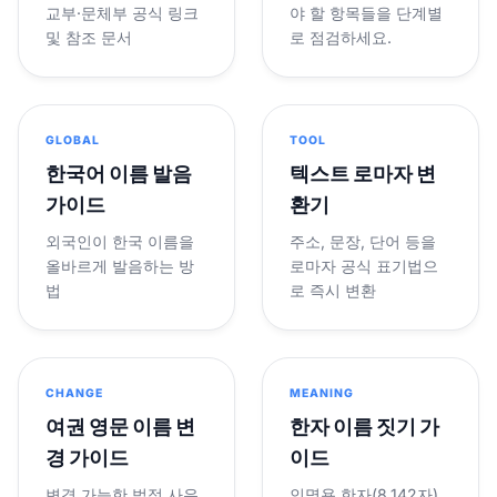
교부·문체부 공식 링크
야 할 항목들을 단계별
및 참조 문서
로 점검하세요.
GLOBAL
TOOL
한국어 이름 발음
텍스트 로마자 변
가이드
환기
외국인이 한국 이름을
주소, 문장, 단어 등을
올바르게 발음하는 방
로마자 공식 표기법으
법
로 즉시 변환
CHANGE
MEANING
여권 영문 이름 변
한자 이름 짓기 가
경 가이드
이드
변경 가능한 법적 사유
인명용 한자(8,142자)