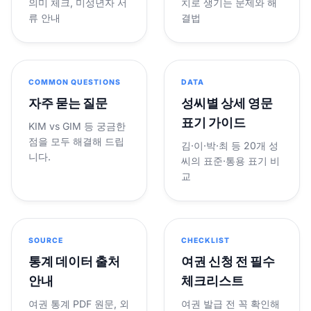
의미 체크, 미성년자 서
치로 생기는 문제와 해
류 안내
결법
COMMON QUESTIONS
DATA
자주 묻는 질문
성씨별 상세 영문
표기 가이드
KIM vs GIM 등 궁금한
점을 모두 해결해 드립
김·이·박·최 등 20개 성
니다.
씨의 표준·통용 표기 비
교
SOURCE
CHECKLIST
통계 데이터 출처
여권 신청 전 필수
안내
체크리스트
여권 통계 PDF 원문, 외
여권 발급 전 꼭 확인해