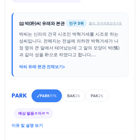
📖
박(朴)씨 유래와 본관
인구 3위
출처: 한국학중앙연구원
박씨는 신라의 건국 시조인 박혁거세를 시조로 하는
성씨입니다. 전해지는 전설에 의하면 박혁거세가 나
정 옆의 큰 알에서 태어났는데 그 알의 모양이 박(瓠)
과 같아 성을 朴으로 하였다고 합니다....
›
박씨 유래·본관 전체보기
PARK
PARK
BAK
PAK
✓
97%
2%
2%
예상 발음
ㅍ아ㄹㅋ
이유 및 설명 보기