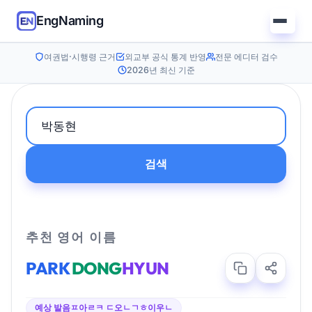
EngNaming
여권법·시행령 근거
외교부 공식 통계 반영
전문 에디터 검수
2026년 최신 기준
검색
추천 영어 이름
PARK
DONG
HYUN
예상 발음
ㅍ아ㄹㅋ ㄷ오ㄴㄱㅎ이우ㄴ