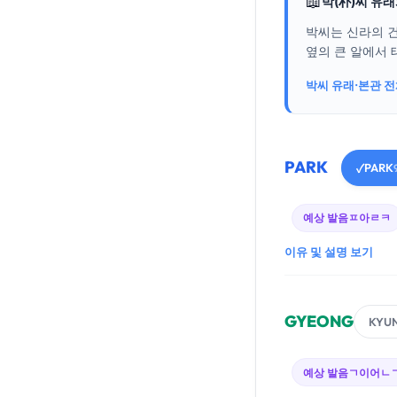
📖
박(朴)씨 유
박씨는 신라의 
옆의 큰 알에서 
박씨 유래·본관 
PARK
PARK
✓
예상 발음
ㅍ아ㄹㅋ
이유 및 설명 보기
GYEONG
KYU
예상 발음
ㄱ이어ㄴ