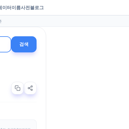
데이터
이름사전
블로그
준
검색