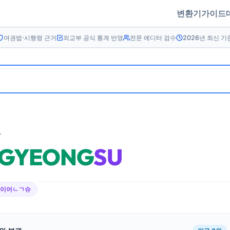
변환기
가이드
여권법·시행령 근거
외교부 공식 통계 반영
전문 에디터 검수
2026년 최신 기
름
GYEONG
SU
ㄱ이어ㄴㄱ슈