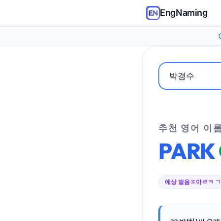
EngNaming
추천 영어 이
PARK
예상 발음
ㅍ아ㄹㅋ 