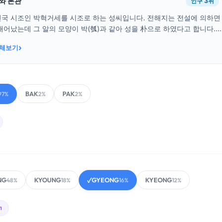
래와 본관
인구 3위
건국 시조인 박혁거세를 시조로 하는 성씨입니다. 전해지는 전설에 의하면
태어났는데 그 알의 모양이 박(瓠)과 같아 성을 朴으로 하였다고 합니다....
›
전체보기
BAK
PAK
97%
2%
2%
NG
KYOUNG
GYEONG
KYEONG
48%
18%
✓
16%
12%
ㄱ