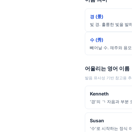
경 (景)
빛 경. 훌륭한 빛을 발
수 (秀)
빼어날 수. 재주와 용모
어울리는 영어 이름
발음 유사성 기반 참고용 추
Kenneth
'경'의 ㄱ 자음과 부분
Susan
'수'로 시작하는 정식 