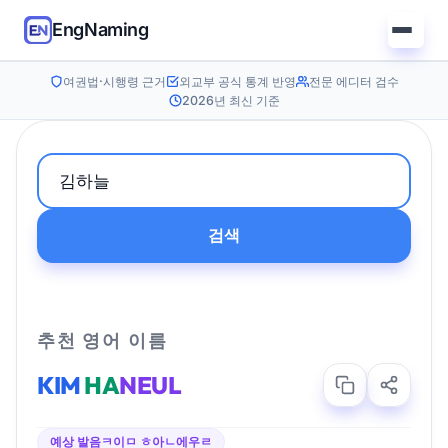
EngNaming
여권법·시행령 근거
외교부 공식 통계 반영
전문 에디터 검수
2026년 최신 기준
검색
추천 영어 이름
KIM
HA
NEUL
예상 발음
ㅋ이ㅁ ㅎ아ㄴ에우ㄹ