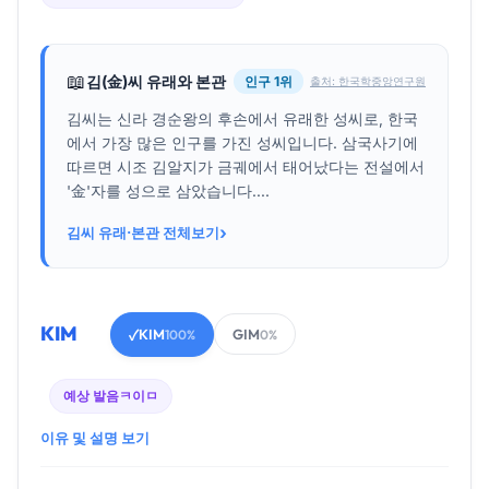
📖
김(金)씨 유래와 본관
인구 1위
출처: 한국학중앙연구원
김씨는 신라 경순왕의 후손에서 유래한 성씨로, 한국
에서 가장 많은 인구를 가진 성씨입니다. 삼국사기에
따르면 시조 김알지가 금궤에서 태어났다는 전설에서
'金'자를 성으로 삼았습니다....
›
김씨 유래·본관 전체보기
KIM
KIM
GIM
✓
100%
0%
예상 발음
ㅋ이ㅁ
이유 및 설명 보기