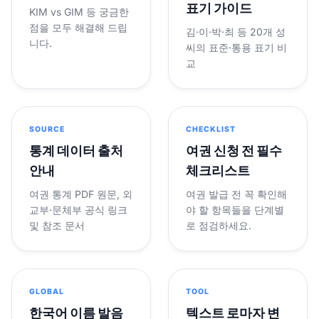
표기 가이드
KIM vs GIM 등 궁금한
점을 모두 해결해 드립
김·이·박·최 등 20개 성
니다.
씨의 표준·통용 표기 비
교
SOURCE
CHECKLIST
통계 데이터 출처
여권 신청 전 필수
안내
체크리스트
여권 통계 PDF 원문, 외
여권 발급 전 꼭 확인해
교부·문체부 공식 링크
야 할 항목들을 단계별
및 참조 문서
로 점검하세요.
GLOBAL
TOOL
한국어 이름 발음
텍스트 로마자 변