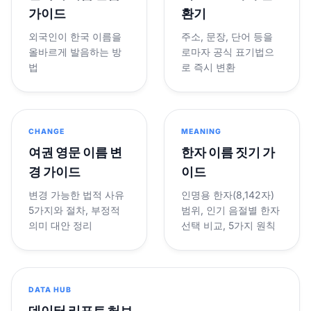
가이드
환기
외국인이 한국 이름을
주소, 문장, 단어 등을
올바르게 발음하는 방
로마자 공식 표기법으
법
로 즉시 변환
CHANGE
MEANING
여권 영문 이름 변
한자 이름 짓기 가
경 가이드
이드
변경 가능한 법적 사유
인명용 한자(8,142자)
5가지와 절차, 부정적
범위, 인기 음절별 한자
의미 대안 정리
선택 비교, 5가지 원칙
DATA HUB
데이터 리포트 허브