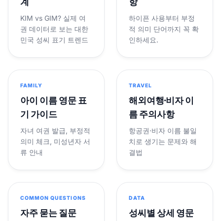
계
항
KIM vs GIM? 실제 여
하이픈 사용부터 부정
권 데이터로 보는 대한
적 의미 단어까지 꼭 확
민국 성씨 표기 트렌드
인하세요.
FAMILY
TRAVEL
아이 이름 영문 표
해외여행·비자 이
기 가이드
름 주의사항
자녀 여권 발급, 부정적
항공권·비자 이름 불일
의미 체크, 미성년자 서
치로 생기는 문제와 해
류 안내
결법
COMMON QUESTIONS
DATA
자주 묻는 질문
성씨별 상세 영문