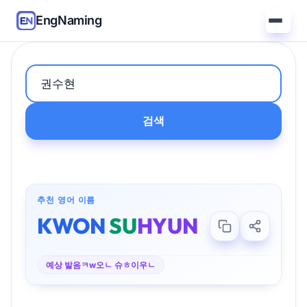
EngNaming
검색
추천 영어 이름
KWON
SU
HYUN
예상 발음
ㅋw오ㄴ 슈ㅎ이우ㄴ