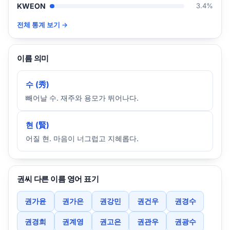
KWEON
3.4%
전체 통계 보기 →
이름 의미
수 (秀)
빼어날 수. 재주와 용모가 뛰어나다.
현 (賢)
어질 현. 마음이 너그럽고 지혜롭다.
권씨 다른 이름 영어 표기
권가윤
권가은
권강민
권건우
권경수
권경희
권계영
권고은
권관우
권광수