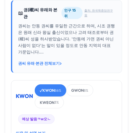
권(權)씨 유래와 본
인구 15
출처: 한국학중앙연구
📖
원
위
관
권씨는 안동 권씨를 유일한 근간으로 하며, 시조 권행
은 원래 신라 왕실 출신이었으나 고려 태조로부터 권
(權)씨 성을 하사받았습니다. '안동에 가면 권씨 아닌
사람이 없다'는 말이 있을 정도로 안동 지역의 대표
가문입니다....
›
권씨 유래·본관 전체보기
KWON
GWON
✓
86%
8%
KWON
KWEON
3%
예상 발음
ㅋw오ㄴ