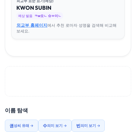
외교부 표준 표기(예상)
KWON
SU
BIN
예상 발음
ㅋw오ㄴ 슈ㅂ이ㄴ
외교부 홈페이지
에서 추천 로마자 성명을 검색해 비교해
보세요.
이름 탐색
권
수
빈
성씨 유래 →
의미 보기 →
의미 보기 →