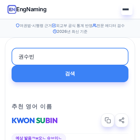
EngNaming
여권법·시행령 근거
외교부 공식 통계 반영
전문 에디터 검수
2026년 최신 기준
검색
추천 영어 이름
KWON
SU
BIN
예상 발음
ㅋw오ㄴ 슈ㅂ이ㄴ