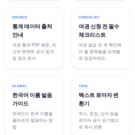
SOURCE
CHECKLIST
통계 데이터 출처
여권 신청 전 필수
안내
체크리스트
여권 통계 PDF 원문, 외
여권 발급 전 꼭 확인해
교부·문체부 공식 링크
야 할 항목들을 단계별
및 참조 문서
로 점검하세요.
GLOBAL
TOOL
한국어 이름 발음
텍스트 로마자 변
가이드
환기
외국인이 한국 이름을
주소, 문장, 단어 등을
올바르게 발음하는 방
로마자 공식 표기법으
법
로 즉시 변환