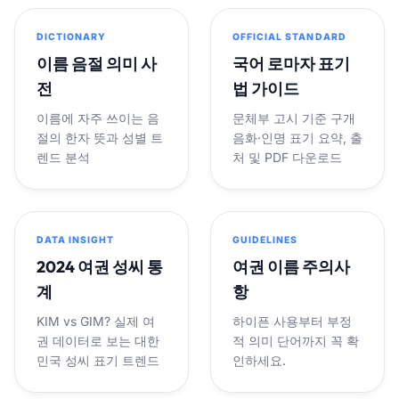
DICTIONARY
OFFICIAL STANDARD
이름 음절 의미 사
국어 로마자 표기
전
법 가이드
이름에 자주 쓰이는 음
문체부 고시 기준 구개
절의 한자 뜻과 성별 트
음화·인명 표기 요약, 출
렌드 분석
처 및 PDF 다운로드
DATA INSIGHT
GUIDELINES
2024 여권 성씨 통
여권 이름 주의사
계
항
KIM vs GIM? 실제 여
하이픈 사용부터 부정
권 데이터로 보는 대한
적 의미 단어까지 꼭 확
민국 성씨 표기 트렌드
인하세요.