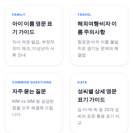
FAMILY
TRAVEL
아이 이름 영문 표
해외여행·비자 이
기 가이드
름 주의사항
자녀 여권 발급, 부정적
항공권·비자 이름 불일
의미 체크, 미성년자 서
치로 생기는 문제와 해
류 안내
결법
COMMON QUESTIONS
DATA
자주 묻는 질문
성씨별 상세 영문
표기 가이드
KIM vs GIM 등 궁금한
점을 모두 해결해 드립
김·이·박·최 등 20개 성
니다.
씨의 표준·통용 표기 비
교