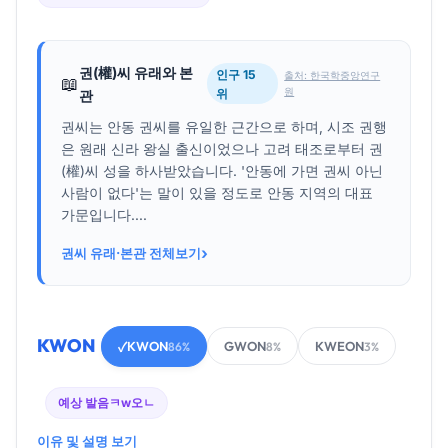
권(權)씨 유래와 본
인구 15
출처: 한국학중앙연구
📖
원
위
관
권씨는 안동 권씨를 유일한 근간으로 하며, 시조 권행
은 원래 신라 왕실 출신이었으나 고려 태조로부터 권
(權)씨 성을 하사받았습니다. '안동에 가면 권씨 아닌
사람이 없다'는 말이 있을 정도로 안동 지역의 대표
가문입니다....
›
권씨 유래·본관 전체보기
KWON
KWON
GWON
KWEON
✓
86%
8%
3%
예상 발음
ㅋw오ㄴ
이유 및 설명 보기