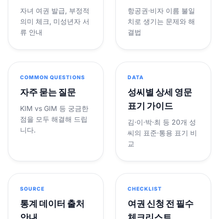
자녀 여권 발급, 부정적
항공권·비자 이름 불일
의미 체크, 미성년자 서
치로 생기는 문제와 해
류 안내
결법
COMMON QUESTIONS
DATA
자주 묻는 질문
성씨별 상세 영문
표기 가이드
KIM vs GIM 등 궁금한
점을 모두 해결해 드립
김·이·박·최 등 20개 성
니다.
씨의 표준·통용 표기 비
교
SOURCE
CHECKLIST
통계 데이터 출처
여권 신청 전 필수
안내
체크리스트