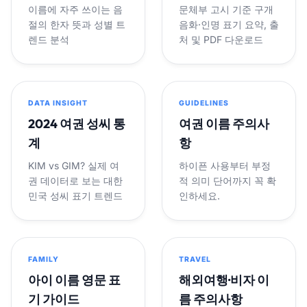
이름에 자주 쓰이는 음
문체부 고시 기준 구개
절의 한자 뜻과 성별 트
음화·인명 표기 요약, 출
렌드 분석
처 및 PDF 다운로드
DATA INSIGHT
GUIDELINES
2024 여권 성씨 통
여권 이름 주의사
계
항
KIM vs GIM? 실제 여
하이픈 사용부터 부정
권 데이터로 보는 대한
적 의미 단어까지 꼭 확
민국 성씨 표기 트렌드
인하세요.
FAMILY
TRAVEL
아이 이름 영문 표
해외여행·비자 이
기 가이드
름 주의사항