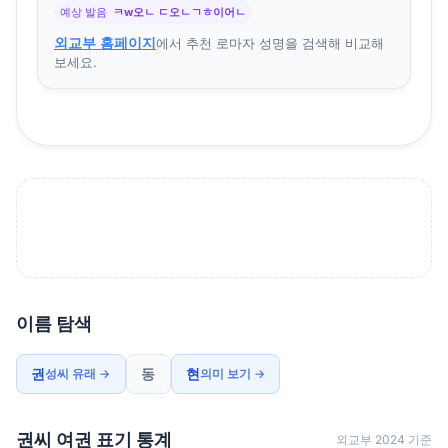
예상 발음
ㅋw오ㄴ ㄷ오ㄴㄱㅎ이어ㄴ
외교부 홈페이지
에서 추천 로마자 성명을 검색해 비교해
보세요.
이름 탐색
권
동
현
성씨 유래 →
의미 보기 →
권씨 여권 표기 통계
외교부 2024 기준