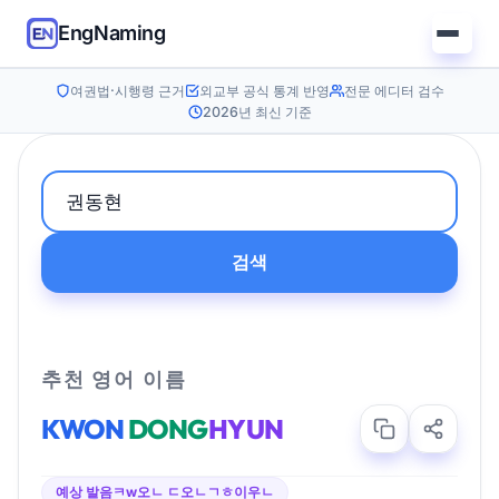
EngNaming
여권법·시행령 근거
외교부 공식 통계 반영
전문 에디터 검수
2026년 최신 기준
검색
추천 영어 이름
KWON
DONG
HYUN
예상 발음
ㅋw오ㄴ ㄷ오ㄴㄱㅎ이우ㄴ