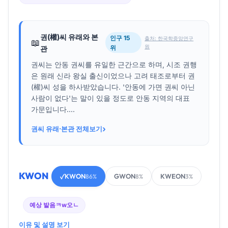
권(權)씨 유래와 본
인구 15
출처: 한국학중앙연구
📖
원
위
관
권씨는 안동 권씨를 유일한 근간으로 하며, 시조 권행
은 원래 신라 왕실 출신이었으나 고려 태조로부터 권
(權)씨 성을 하사받았습니다. '안동에 가면 권씨 아닌
사람이 없다'는 말이 있을 정도로 안동 지역의 대표
가문입니다....
›
권씨 유래·본관 전체보기
KWON
KWON
GWON
KWEON
✓
86%
8%
3%
예상 발음
ㅋw오ㄴ
이유 및 설명 보기