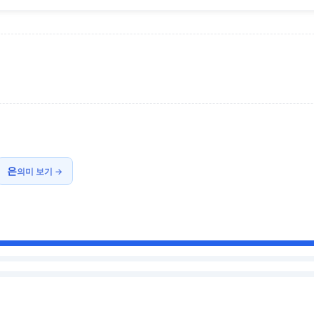
은
의미 보기 →