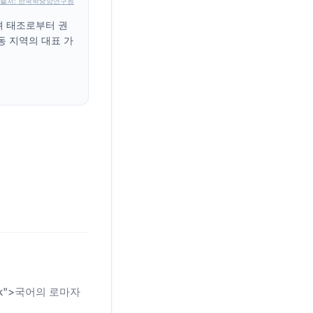
출처: 한국학중앙연구원
려 태조로부터 권
동 지역의 대표 가
n-link">국어의 로마자