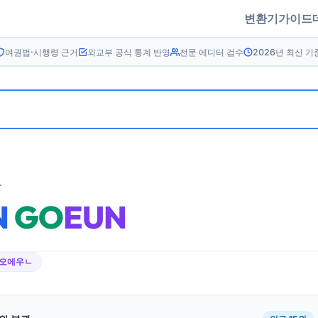
변환기
가이드
여권법·시행령 근거
외교부 공식 통계 반영
전문 에디터 검수
2026년 최신 기
름
N
GO
EUN
ㄱ오에우ㄴ