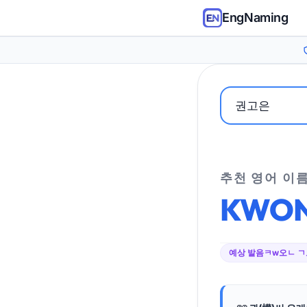
EngNaming
추천 영어 이
KWO
예상 발음
ㅋw오ㄴ 