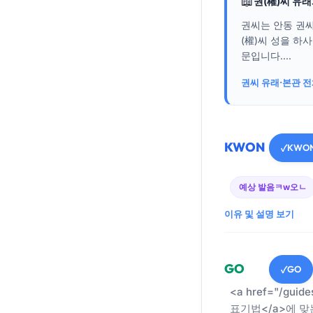
📖
권(權)씨 유
권씨는 안동 권씨
(權)씨 성을 하
문입니다....
권씨 유래·본관 
KWON
KWO
✓
예상 발음
ㅋw오ㄴ
이유 및 설명 보기
GO
GO
✓
<a href="/guid
표기법</a>에 맞