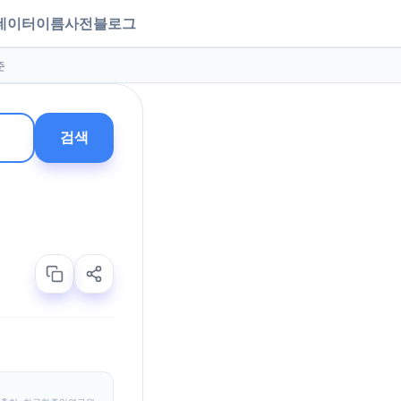
데이터
이름사전
블로그
준
검색