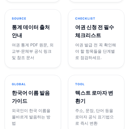
SOURCE
CHECKLIST
통계 데이터 출처
여권 신청 전 필수
안내
체크리스트
여권 통계 PDF 원문, 외
여권 발급 전 꼭 확인해
교부·문체부 공식 링크
야 할 항목들을 단계별
및 참조 문서
로 점검하세요.
GLOBAL
TOOL
한국어 이름 발음
텍스트 로마자 변
가이드
환기
외국인이 한국 이름을
주소, 문장, 단어 등을
올바르게 발음하는 방
로마자 공식 표기법으
법
로 즉시 변환