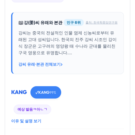
📖
강(姜)씨 유래와 본관
인구 6위
출처: 한국학중앙연구원
강씨는 중국의 전설적인 인물 염제 신농씨로부터 유
래된 고대 성씨입니다. 한국의 진주 강씨 시조인 강이
식 장군은 고구려의 영양왕 때 수나라 군대를 물리친
구국 영웅으로 유명합니다....
›
강씨 유래·본관 전체보기
KANG
KANG
✓
99%
예상 발음
ㅋ아ㄴㄱ
이유 및 설명 보기