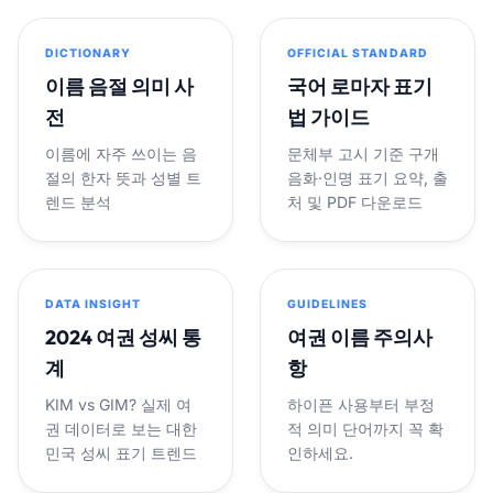
DICTIONARY
OFFICIAL STANDARD
이름 음절 의미 사
국어 로마자 표기
전
법 가이드
이름에 자주 쓰이는 음
문체부 고시 기준 구개
절의 한자 뜻과 성별 트
음화·인명 표기 요약, 출
렌드 분석
처 및 PDF 다운로드
DATA INSIGHT
GUIDELINES
2024 여권 성씨 통
여권 이름 주의사
계
항
KIM vs GIM? 실제 여
하이픈 사용부터 부정
권 데이터로 보는 대한
적 의미 단어까지 꼭 확
민국 성씨 표기 트렌드
인하세요.