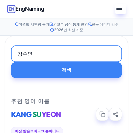
EngNaming
여권법·시행령 근거
외교부 공식 통계 반영
전문 에디터 검수
2026년 최신 기준
검색
추천 영어 이름
KANG
SU
YEON
예상 발음
ㅋ아ㄴㄱ 슈이어ㄴ