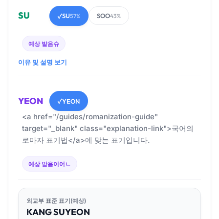
SU
SU
SOO
✓
57%
43%
예상 발음
슈
이유 및 설명 보기
YEON
YEON
✓
<a href="/guides/romanization-guide"
target="_blank" class="explanation-link">국어의
로마자 표기법</a>에 맞는 표기입니다.
예상 발음
이어ㄴ
외교부 표준 표기(예상)
KANG
SU
YEON