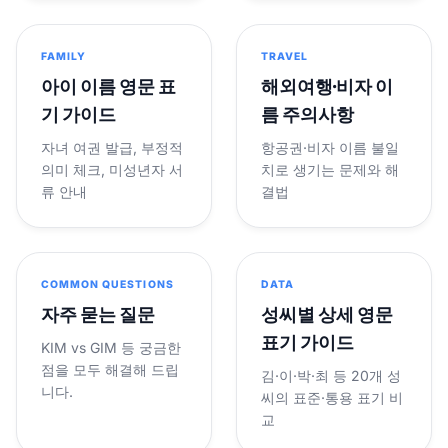
FAMILY
TRAVEL
아이 이름 영문 표
해외여행·비자 이
기 가이드
름 주의사항
자녀 여권 발급, 부정적
항공권·비자 이름 불일
의미 체크, 미성년자 서
치로 생기는 문제와 해
류 안내
결법
COMMON QUESTIONS
DATA
자주 묻는 질문
성씨별 상세 영문
표기 가이드
KIM vs GIM 등 궁금한
점을 모두 해결해 드립
김·이·박·최 등 20개 성
니다.
씨의 표준·통용 표기 비
교