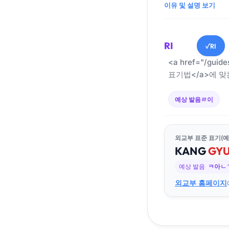
이유 및 설명 보기
RI
RI
✓
<a href="/guid
표기법</a>에 맞
예상 발음
ㄹ이
외교부 표준 표기(예
KANG
GY
예상 발음
ㅋ아ㄴ
외교부 홈페이지