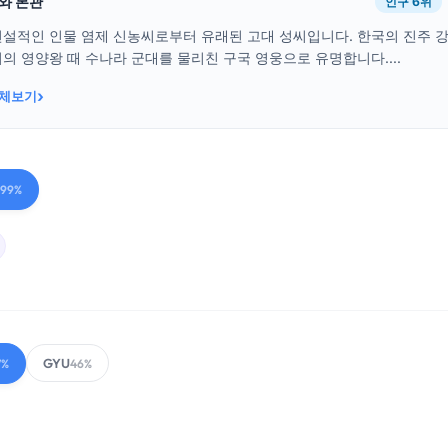
래와 본관
인구 6위
전설적인 인물 염제 신농씨로부터 유래된 고대 성씨입니다. 한국의 진주 
의 영양왕 때 수나라 군대를 물리친 구국 영웅으로 유명합니다....
›
전체보기
99%
GYU
7%
46%