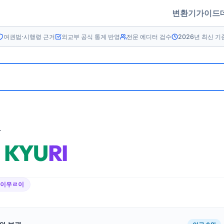
변환기
가이드
여권법·시행령 근거
외교부 공식 통계 반영
전문 에디터 검수
2026년 최신 기
름
G
KYU
RI
ㅋ이우ㄹ이