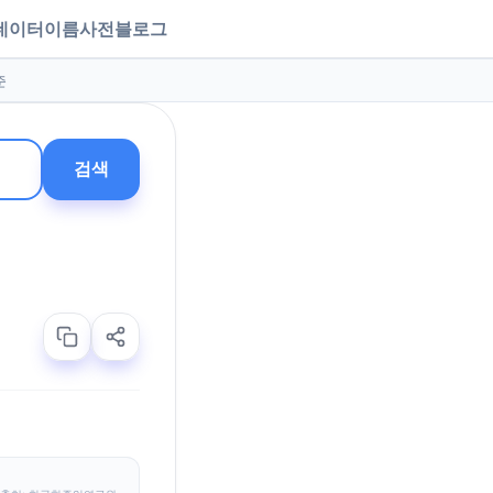
데이터
이름사전
블로그
준
검색