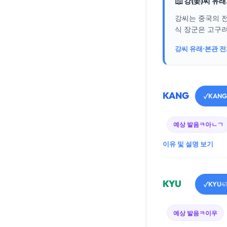
📖
강(姜)씨 유
강씨는 중국의 
식 장군은 고구려
강씨 유래·본관 
KANG
KANG
✓
예상 발음
ㅋ아ㄴㄱ
이유 및 설명 보기
KYU
KYU
✓
4
예상 발음
ㅋ이우