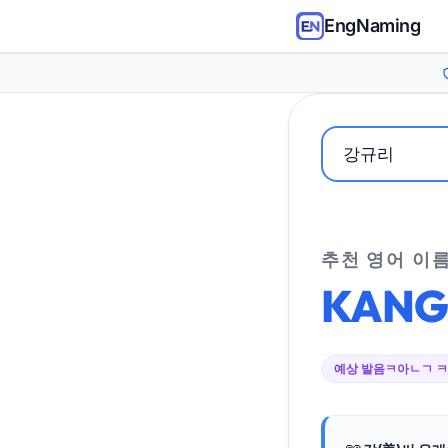
EngNaming
추천 영어 이
KAN
예상 발음
ㅋ아ㄴㄱ 