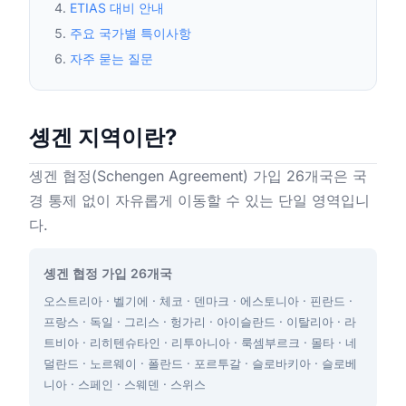
ETIAS 대비 안내
주요 국가별 특이사항
자주 묻는 질문
솅겐 지역이란?
솅겐 협정(Schengen Agreement) 가입 26개국은 국
경 통제 없이 자유롭게 이동할 수 있는 단일 영역입니
다.
솅겐 협정 가입 26개국
오스트리아 · 벨기에 · 체코 · 덴마크 · 에스토니아 · 핀란드 ·
프랑스 · 독일 · 그리스 · 헝가리 · 아이슬란드 · 이탈리아 · 라
트비아 · 리히텐슈타인 · 리투아니아 · 룩셈부르크 · 몰타 · 네
덜란드 · 노르웨이 · 폴란드 · 포르투갈 · 슬로바키아 · 슬로베
니아 · 스페인 · 스웨덴 · 스위스