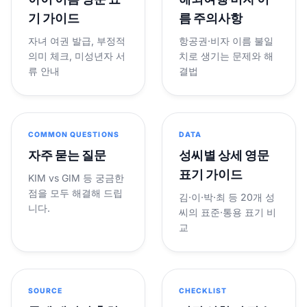
기 가이드
름 주의사항
자녀 여권 발급, 부정적
항공권·비자 이름 불일
의미 체크, 미성년자 서
치로 생기는 문제와 해
류 안내
결법
COMMON QUESTIONS
DATA
자주 묻는 질문
성씨별 상세 영문
표기 가이드
KIM vs GIM 등 궁금한
점을 모두 해결해 드립
김·이·박·최 등 20개 성
니다.
씨의 표준·통용 표기 비
교
SOURCE
CHECKLIST