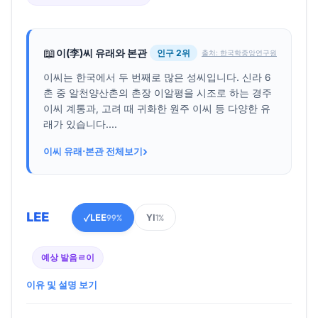
📖
이(李)씨 유래와 본관
인구 2위
출처: 한국학중앙연구원
이씨는 한국에서 두 번째로 많은 성씨입니다. 신라 6
촌 중 알천양산촌의 촌장 이알평을 시조로 하는 경주
이씨 계통과, 고려 때 귀화한 원주 이씨 등 다양한 유
래가 있습니다....
›
이씨 유래·본관 전체보기
LEE
LEE
YI
✓
99%
1%
예상 발음
ㄹ이
이유 및 설명 보기