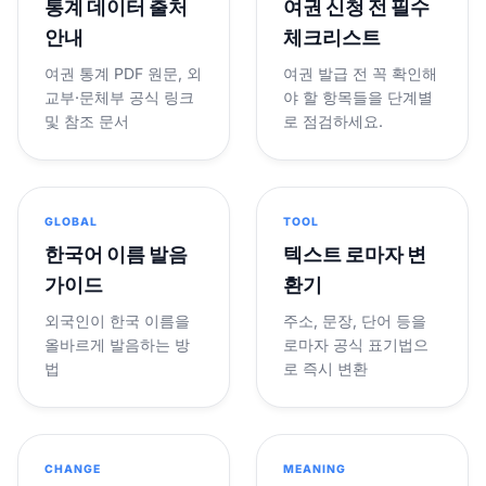
통계 데이터 출처
여권 신청 전 필수
안내
체크리스트
여권 통계 PDF 원문, 외
여권 발급 전 꼭 확인해
교부·문체부 공식 링크
야 할 항목들을 단계별
및 참조 문서
로 점검하세요.
GLOBAL
TOOL
한국어 이름 발음
텍스트 로마자 변
가이드
환기
외국인이 한국 이름을
주소, 문장, 단어 등을
올바르게 발음하는 방
로마자 공식 표기법으
법
로 즉시 변환
CHANGE
MEANING