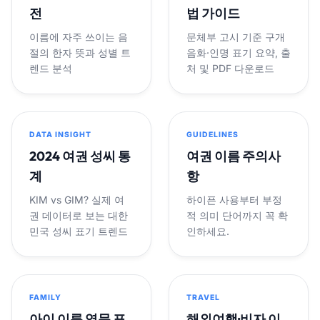
전
법 가이드
이름에 자주 쓰이는 음
문체부 고시 기준 구개
절의 한자 뜻과 성별 트
음화·인명 표기 요약, 출
렌드 분석
처 및 PDF 다운로드
DATA INSIGHT
GUIDELINES
2024 여권 성씨 통
여권 이름 주의사
계
항
KIM vs GIM? 실제 여
하이픈 사용부터 부정
권 데이터로 보는 대한
적 의미 단어까지 꼭 확
민국 성씨 표기 트렌드
인하세요.
FAMILY
TRAVEL
아이 이름 영문 표
해외여행·비자 이