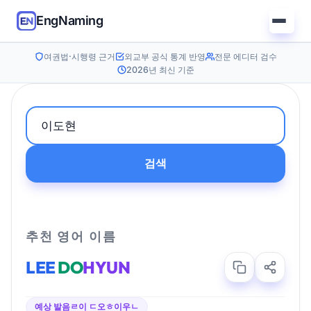
EngNaming
여권법·시행령 근거
외교부 공식 통계 반영
전문 에디터 검수
2026년 최신 기준
검색
추천 영어 이름
LEE
DO
HYUN
예상 발음
ㄹ이 ㄷ오ㅎ이우ㄴ