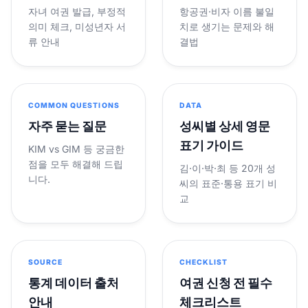
자녀 여권 발급, 부정적
항공권·비자 이름 불일
의미 체크, 미성년자 서
치로 생기는 문제와 해
류 안내
결법
COMMON QUESTIONS
DATA
자주 묻는 질문
성씨별 상세 영문
표기 가이드
KIM vs GIM 등 궁금한
점을 모두 해결해 드립
김·이·박·최 등 20개 성
니다.
씨의 표준·통용 표기 비
교
SOURCE
CHECKLIST
통계 데이터 출처
여권 신청 전 필수
안내
체크리스트