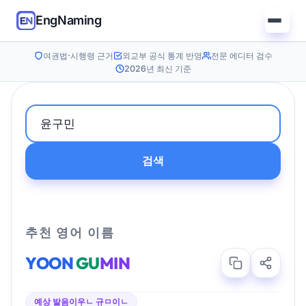
EngNaming
여권법·시행령 근거
외교부 공식 통계 반영
전문 에디터 검수
2026년 최신 기준
검색
추천 영어 이름
YOON
GU
MIN
예상 발음
이우ㄴ 규ㅁ이ㄴ