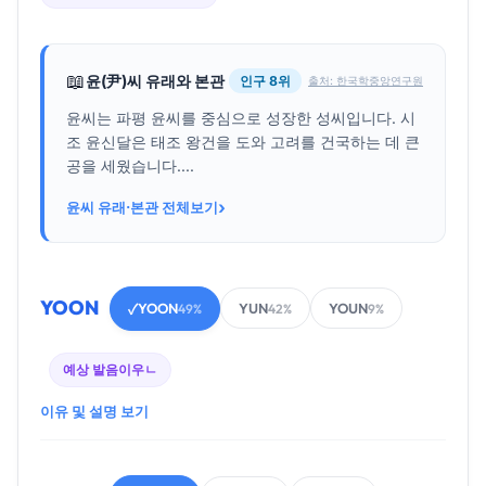
📖
윤(尹)씨 유래와 본관
인구 8위
출처: 한국학중앙연구원
윤씨는 파평 윤씨를 중심으로 성장한 성씨입니다. 시
조 윤신달은 태조 왕건을 도와 고려를 건국하는 데 큰
공을 세웠습니다....
›
윤씨 유래·본관 전체보기
YOON
YOON
YUN
YOUN
✓
49%
42%
9%
예상 발음
이우ㄴ
이유 및 설명 보기