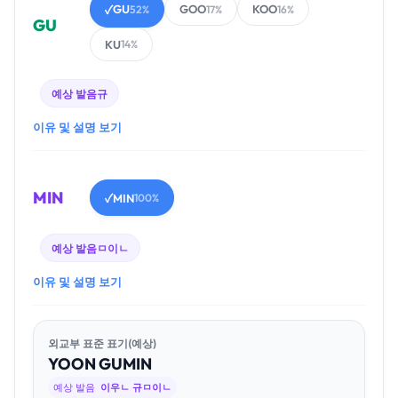
GU
GOO
KOO
✓
52%
17%
16%
GU
KU
14%
예상 발음
규
이유 및 설명 보기
MIN
MIN
✓
100%
예상 발음
ㅁ이ㄴ
이유 및 설명 보기
외교부 표준 표기(예상)
YOON
GU
MIN
예상 발음
이우ㄴ 규ㅁ이ㄴ