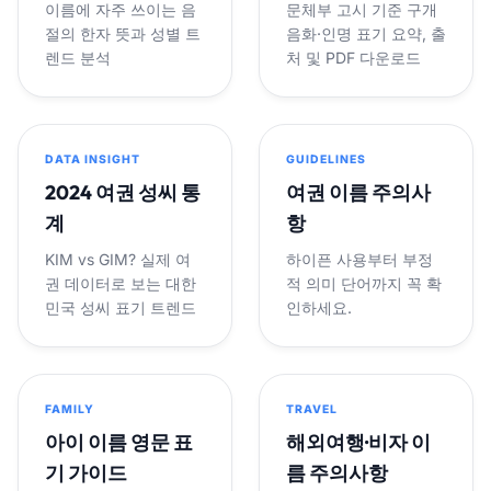
이름에 자주 쓰이는 음
문체부 고시 기준 구개
절의 한자 뜻과 성별 트
음화·인명 표기 요약, 출
렌드 분석
처 및 PDF 다운로드
DATA INSIGHT
GUIDELINES
2024 여권 성씨 통
여권 이름 주의사
계
항
KIM vs GIM? 실제 여
하이픈 사용부터 부정
권 데이터로 보는 대한
적 의미 단어까지 꼭 확
민국 성씨 표기 트렌드
인하세요.
FAMILY
TRAVEL
아이 이름 영문 표
해외여행·비자 이
기 가이드
름 주의사항