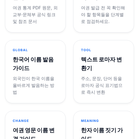
여권 통계 PDF 원문, 외
여권 발급 전 꼭 확인해
교부·문체부 공식 링크
야 할 항목들을 단계별
및 참조 문서
로 점검하세요.
GLOBAL
TOOL
한국어 이름 발음
텍스트 로마자 변
가이드
환기
외국인이 한국 이름을
주소, 문장, 단어 등을
올바르게 발음하는 방
로마자 공식 표기법으
법
로 즉시 변환
CHANGE
MEANING
여권 영문 이름 변
한자 이름 짓기 가
경 가이드
이드