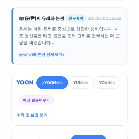
📖
윤(尹)씨 유래와 본관
인구 8위
출처: 한국학중앙연구원
윤씨는 파평 윤씨를 중심으로 성장한 성씨입니다. 시
조 윤신달은 태조 왕건을 도와 고려를 건국하는 데 큰
공을 세웠습니다....
›
윤씨 유래·본관 전체보기
YOON
YOON
YUN
YOUN
✓
49%
42%
9%
예상 발음
이우ㄴ
이유 및 설명 보기