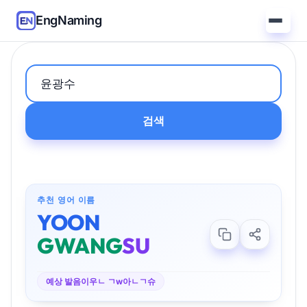
EngNaming
검색
추천 영어 이름
YOON
GWANG
SU
예상 발음
이우ㄴ ㄱw아ㄴㄱ슈