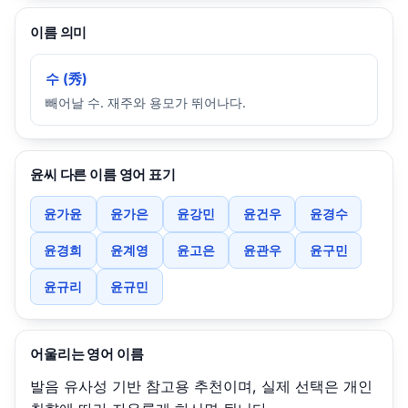
이름 의미
수 (秀)
빼어날 수. 재주와 용모가 뛰어나다.
윤씨 다른 이름 영어 표기
윤가윤
윤가은
윤강민
윤건우
윤경수
윤경희
윤계영
윤고은
윤관우
윤구민
윤규리
윤규민
어울리는 영어 이름
발음 유사성 기반 참고용 추천이며, 실제 선택은 개인