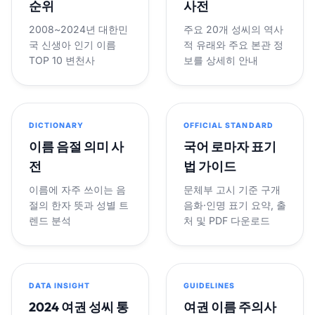
순위
사전
2008~2024년 대한민
주요 20개 성씨의 역사
국 신생아 인기 이름
적 유래와 주요 본관 정
TOP 10 변천사
보를 상세히 안내
DICTIONARY
OFFICIAL STANDARD
이름 음절 의미 사
국어 로마자 표기
전
법 가이드
이름에 자주 쓰이는 음
문체부 고시 기준 구개
절의 한자 뜻과 성별 트
음화·인명 표기 요약, 출
렌드 분석
처 및 PDF 다운로드
DATA INSIGHT
GUIDELINES
2024 여권 성씨 통
여권 이름 주의사