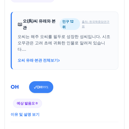
오(吳)씨 유래와 본
인구 12
출처: 한국학중앙연구
📖
원
위
관
오씨는 해주 오씨를 필두로 성장한 성씨입니다. 시조
오무관은 고려 초에 귀화한 인물로 알려져 있습니
다....
›
오씨 유래·본관 전체보기
OH
OH
✓
99%
예상 발음
오ㅎ
이유 및 설명 보기