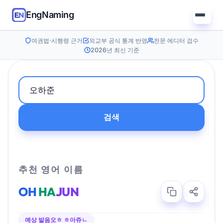
EngNaming
여권법·시행령 근거
외교부 공식 통계 반영
전문 에디터 검수
2026년 최신 기준
검색
추천 영어 이름
OH
HA
JUN
예상 발음
오ㅎ ㅎ아쥬ㄴ