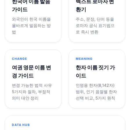
한국어 이름 발음
텍스트 로마자 변
가이드
환기
외국인이 한국 이름을
주소, 문장, 단어 등을
올바르게 발음하는 방
로마자 공식 표기법으
법
로 즉시 변환
CHANGE
MEANING
여권 영문 이름 변
한자 이름 짓기 가
경 가이드
이드
변경 가능한 법적 사유
인명용 한자(8,142자)
5가지와 절차, 부정적
범위, 인기 음절별 한자
의미 대안 정리
선택 비교, 5가지 원칙
DATA HUB