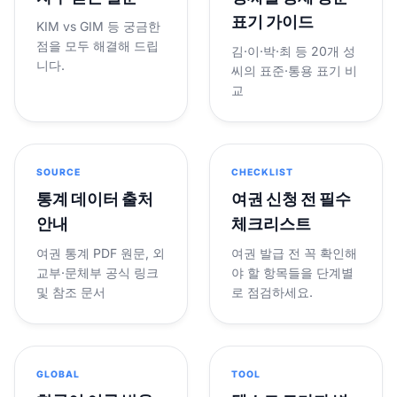
표기 가이드
KIM vs GIM 등 궁금한
점을 모두 해결해 드립
김·이·박·최 등 20개 성
니다.
씨의 표준·통용 표기 비
교
SOURCE
CHECKLIST
통계 데이터 출처
여권 신청 전 필수
안내
체크리스트
여권 통계 PDF 원문, 외
여권 발급 전 꼭 확인해
교부·문체부 공식 링크
야 할 항목들을 단계별
및 참조 문서
로 점검하세요.
GLOBAL
TOOL