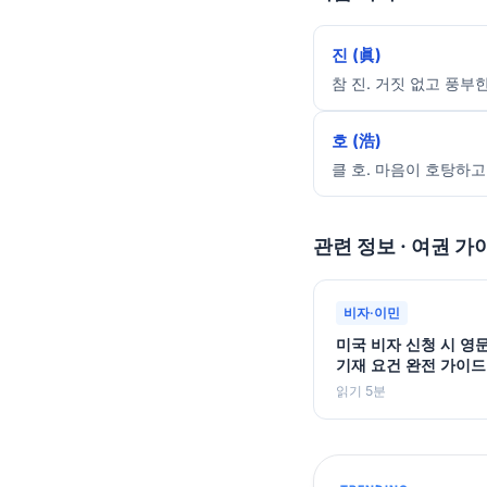
진 (眞)
참 진. 거짓 없고 풍부한
호 (浩)
클 호. 마음이 호탕하고
관련 정보 · 여권 가
비자·이민
미국 비자 신청 시 영
기재 요건 완전 가이드
읽기 5분