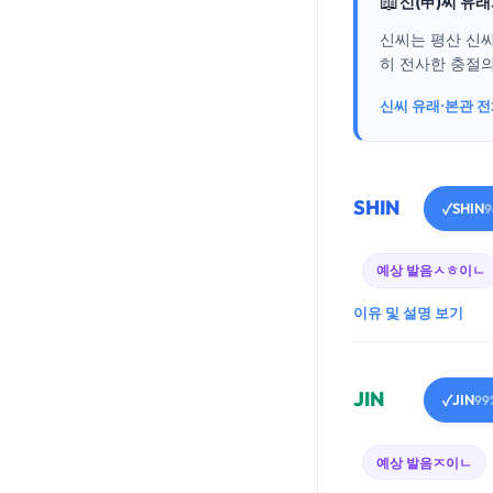
📖
신(申)씨 유
신씨는 평산 신
히 전사한 충절의
신씨 유래·본관 
SHIN
SHIN
✓
9
예상 발음
ㅅㅎ이ㄴ
이유 및 설명 보기
JIN
JIN
✓
99
예상 발음
ㅈ이ㄴ