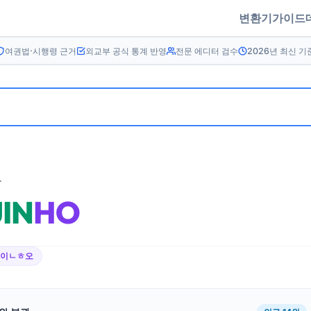
변환기
가이드
여권법·시행령 근거
외교부 공식 통계 반영
전문 에디터 검수
2026년 최신 기
름
JIN
HO
ㅈ이ㄴㅎ오