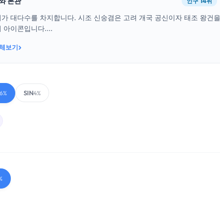
래와 본관
인구 14위
씨가 대다수를 차지합니다. 시조 신숭겸은 고려 개국 공신이자 태조 왕건
 아이콘입니다....
›
전체보기
SIN
6%
4%
%