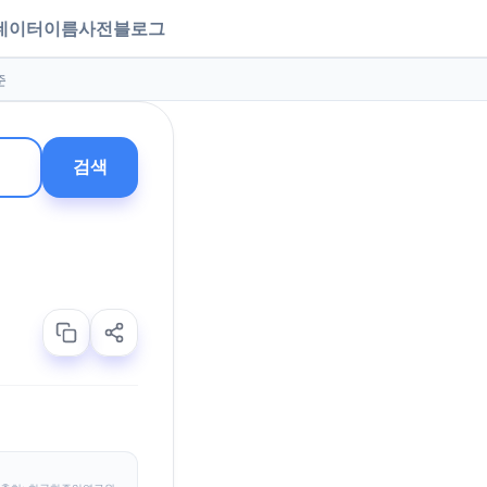
데이터
이름사전
블로그
준
검색