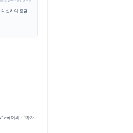
출처: 한국학중앙연구원
을 대신하여 장렬
n-link">국어의 로마자