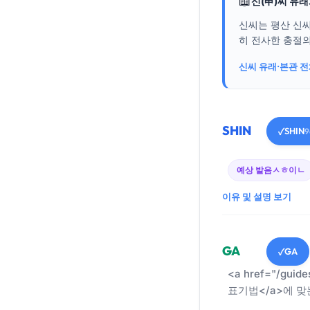
📖
신(申)씨 유
신씨는 평산 신
히 전사한 충절의
신씨 유래·본관 
SHIN
SHIN
✓
9
예상 발음
ㅅㅎ이ㄴ
이유 및 설명 보기
GA
GA
✓
<a href="/guid
표기법</a>에 맞