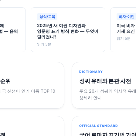
상식/교육
비자·이민
권에
2025년 새 여권 디자인과
미국 비자
법 — 음역
영문명 표기 방식 변화 — 무엇이
기재 요건
달라졌나?
읽기 5분
읽기 3분
DICTIONARY
 순위
성씨 유래와 본관 사전
민국 신생아 인기 이름 TOP 10
주요 20개 성씨의 역사적 유
상세히 안내
OFFICIAL STANDARD
사전
국어 로마자 표기법 가