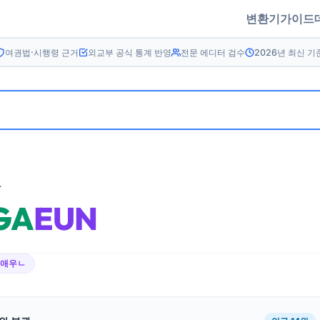
변환기
가이드
여권법·시행령 근거
외교부 공식 통계 반영
전문 에디터 검수
2026년 최신 기
름
GA
EUN
ㄱ애우ㄴ