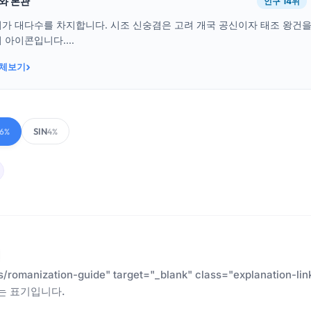
래와 본관
인구 14위
씨가 대다수를 차지합니다. 시조 신숭겸은 고려 개국 공신이자 태조 왕건
 아이콘입니다....
›
전체보기
SIN
6%
4%
es/romanization-guide" target="_blank" class="explanatio
는 표기입니다.