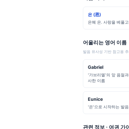
은 (恩)
은혜 은. 사랑을 베풀고
어울리는 영어 이름
발음 유사성 기반 참고용 추
Gabriel
'가브리엘'의 앞 음절과
사한 이름
Eunice
'은'으로 시작하는 발
관련 정보 · 여권 가