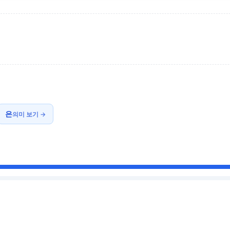
은
의미 보기 →