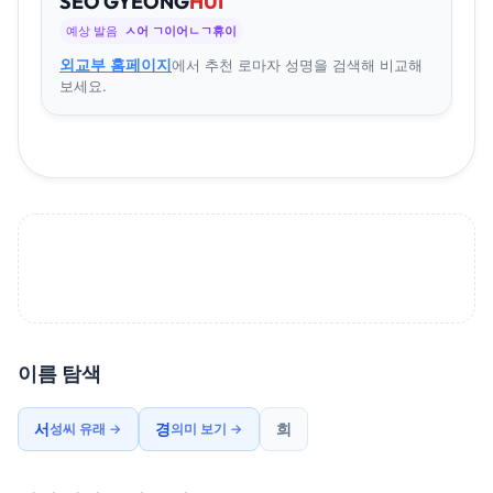
SEO
GYEONG
HUI
예상 발음
ㅅ어 ㄱ이어ㄴㄱ휴이
외교부 홈페이지
에서 추천 로마자 성명을 검색해 비교해
보세요.
이름 탐색
서
경
희
성씨 유래 →
의미 보기 →