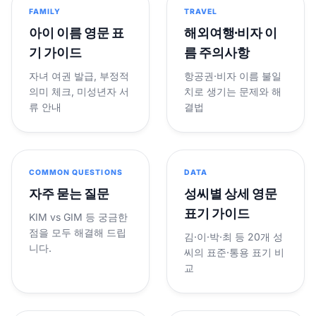
FAMILY
TRAVEL
아이 이름 영문 표
해외여행·비자 이
기 가이드
름 주의사항
자녀 여권 발급, 부정적
항공권·비자 이름 불일
의미 체크, 미성년자 서
치로 생기는 문제와 해
류 안내
결법
COMMON QUESTIONS
DATA
자주 묻는 질문
성씨별 상세 영문
표기 가이드
KIM vs GIM 등 궁금한
점을 모두 해결해 드립
김·이·박·최 등 20개 성
니다.
씨의 표준·통용 표기 비
교