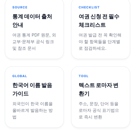
SOURCE
CHECKLIST
통계 데이터 출처
여권 신청 전 필수
안내
체크리스트
여권 통계 PDF 원문, 외
여권 발급 전 꼭 확인해
교부·문체부 공식 링크
야 할 항목들을 단계별
및 참조 문서
로 점검하세요.
GLOBAL
TOOL
한국어 이름 발음
텍스트 로마자 변
가이드
환기
외국인이 한국 이름을
주소, 문장, 단어 등을
올바르게 발음하는 방
로마자 공식 표기법으
법
로 즉시 변환