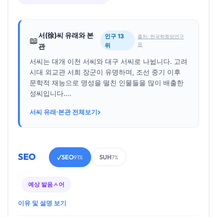
서(徐)씨 유래와 본
인구 13
출처: 한국학중앙연구
📖
원
위
관
서씨는 대개 이천 서씨와 대구 서씨로 나뉩니다. 고려
시대 외교관 서희 장군이 유명하며, 조선 중기 이후
문학적 재능으로 명성을 떨친 인물들을 많이 배출한
성씨입니다....
›
서씨 유래·본관 전체보기
SEO
SEO
SUH
✓
91%
7%
예상 발음
ㅅ어
이유 및 설명 보기