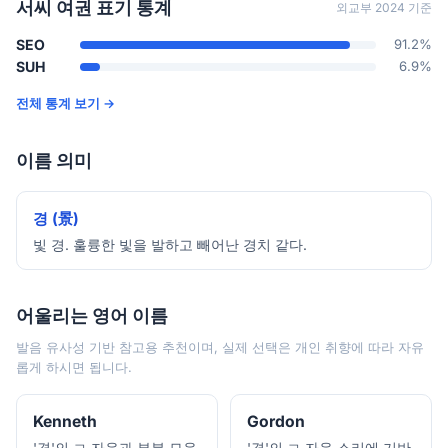
서씨 여권 표기 통계
외교부 2024 기준
SEO
91.2%
SUH
6.9%
전체 통계 보기 →
이름 의미
경 (景)
빛 경. 훌륭한 빛을 발하고 빼어난 경치 같다.
어울리는 영어 이름
발음 유사성 기반 참고용 추천이며, 실제 선택은 개인 취향에 따라 자유
롭게 하시면 됩니다.
Kenneth
Gordon
'경'의 ㄱ 자음과 부분 모음
'경'의 ㄱ 자음 소리에 기반