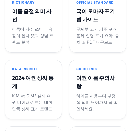
DICTIONARY
OFFICIAL STANDARD
이름 음절 의미 사
국어 로마자 표기
전
법 가이드
이름에 자주 쓰이는 음
문체부 고시 기준 구개
절의 한자 뜻과 성별 트
음화·인명 표기 요약, 출
렌드 분석
처 및 PDF 다운로드
DATA INSIGHT
GUIDELINES
2024 여권 성씨 통
여권 이름 주의사
계
항
KIM vs GIM? 실제 여
하이픈 사용부터 부정
권 데이터로 보는 대한
적 의미 단어까지 꼭 확
민국 성씨 표기 트렌드
인하세요.