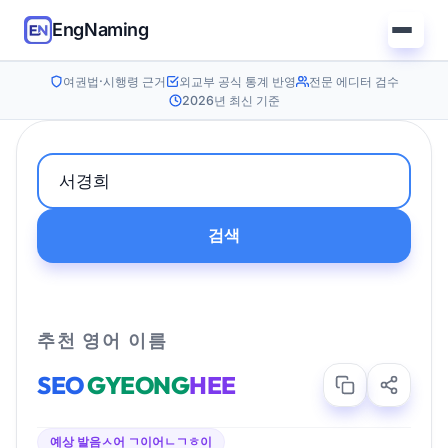
EngNaming
여권법·시행령 근거
외교부 공식 통계 반영
전문 에디터 검수
2026년 최신 기준
검색
추천 영어 이름
SEO
GYEONG
HEE
예상 발음
ㅅ어 ㄱ이어ㄴㄱㅎ이