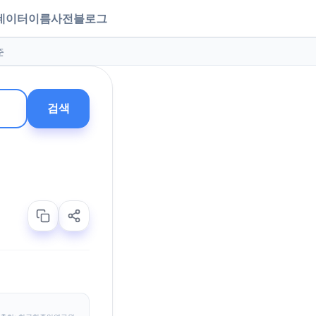
데이터
이름사전
블로그
준
검색