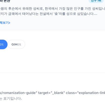
래와 본관
인구 1위
순왕의 후손에서 유래한 성씨로, 한국에서 가장 많은 인구를 가진 성씨입
지가 금궤에서 태어났다는 전설에서 '金'자를 성으로 삼았습니다....
›
전체보기
GIM
00%
0%
es/romanization-guide" target="_blank" class="explanatio
는 표기입니다.