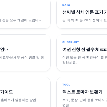
DATA
성씨별 상세 영문 표기 
궁금한 점을 모두 해결해 드립니다.
김·이·박·최 등 20개 성씨의 
CHECKLIST
 안내
여권 신청 전 필수 체크
 외교부·문체부 공식 링크 및 참
여권 발급 전 꼭 확인해야 할
검하세요.
TOOL
 가이드
텍스트 로마자 변환기
 올바르게 발음하는 방법
주소, 문장, 단어 등을 로마자
변환