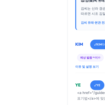
📖
김(金)씨 유
김씨는 신라 경
따르면 시조 김알
김씨 유래·본관 
KIM
KIM
✓
1
예상 발음
ㅋ이ㅁ
이유 및 설명 보기
YE
YE
✓
<a href="/guid
표기법</a>에 맞