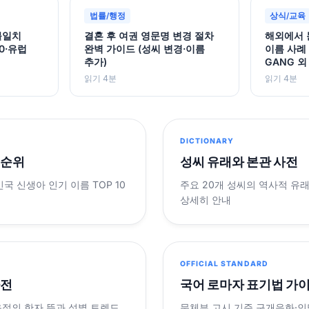
법률/행정
상식/교육
불일치
결혼 후 여권 영문명 변경 절차
해외에서 
0·유럽
완벽 가이드 (성씨 변경·이름
이름 사례 —
추가)
GANG 외
읽기 4분
읽기 4분
DICTIONARY
 순위
성씨 유래와 본관 사전
민국 신생아 인기 이름 TOP 10
주요 20개 성씨의 역사적 유
상세히 안내
OFFICIAL STANDARD
사전
국어 로마자 표기법 가
음절의 한자 뜻과 성별 트렌드
문체부 고시 기준 구개음화·인명