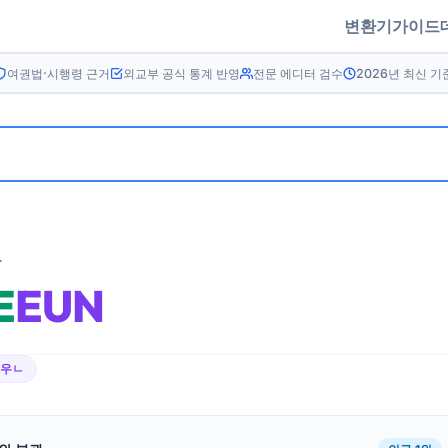
변환기
가이드
여권법·시행령 근거
외교부 공식 통계 반영
전문 에디터 검수
2026년 최신 기
름
E
EUN
이우ㄴ