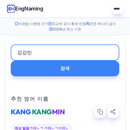
EngNaming
여권법·시행령 근거
외교부 공식 통계 반영
전문 에디터 검수
2026년 최신 기준
검색
추천 영어 이름
KANG
KANG
MIN
예상 발음
ㅋ아ㄴㄱ ㅋ아ㄴㄱㅁ이ㄴ