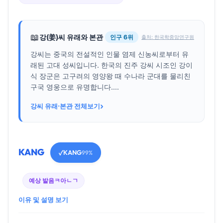
📖
강(姜)씨 유래와 본관
인구 6위
출처: 한국학중앙연구원
강씨는 중국의 전설적인 인물 염제 신농씨로부터 유
래된 고대 성씨입니다. 한국의 진주 강씨 시조인 강이
식 장군은 고구려의 영양왕 때 수나라 군대를 물리친
구국 영웅으로 유명합니다....
›
강씨 유래·본관 전체보기
KANG
KANG
✓
99%
예상 발음
ㅋ아ㄴㄱ
이유 및 설명 보기