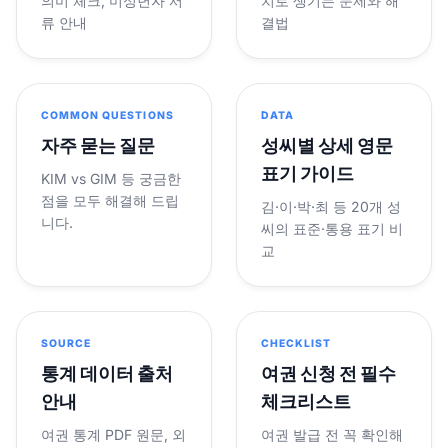
의미 체크, 미성년자 서
치로 생기는 문제와 해
류 안내
결법
COMMON QUESTIONS
DATA
자주 묻는 질문
성씨별 상세 영문
표기 가이드
KIM vs GIM 등 궁금한
점을 모두 해결해 드립
김·이·박·최 등 20개 성
니다.
씨의 표준·통용 표기 비
교
SOURCE
CHECKLIST
통계 데이터 출처
여권 신청 전 필수
안내
체크리스트
여권 통계 PDF 원문, 외
여권 발급 전 꼭 확인해