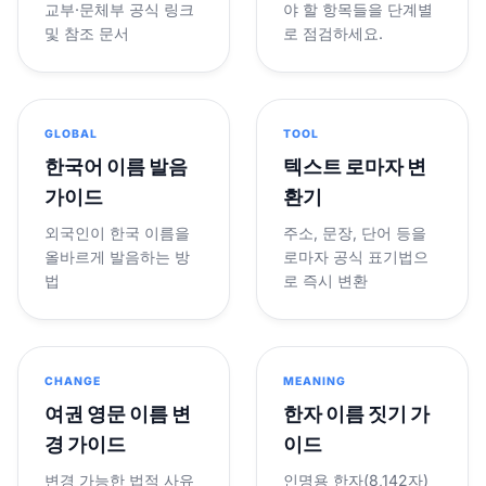
교부·문체부 공식 링크
야 할 항목들을 단계별
및 참조 문서
로 점검하세요.
GLOBAL
TOOL
한국어 이름 발음
텍스트 로마자 변
가이드
환기
외국인이 한국 이름을
주소, 문장, 단어 등을
올바르게 발음하는 방
로마자 공식 표기법으
법
로 즉시 변환
CHANGE
MEANING
여권 영문 이름 변
한자 이름 짓기 가
경 가이드
이드
변경 가능한 법적 사유
인명용 한자(8,142자)