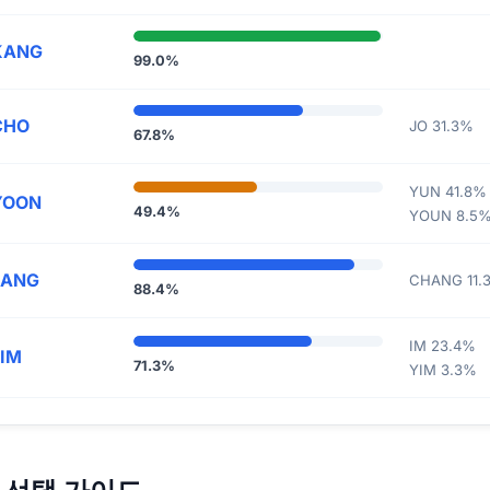
KANG
99.0%
CHO
JO 31.3%
67.8%
YUN 41.8%
YOON
49.4%
YOUN 8.5
JANG
CHANG 11.
88.4%
IM 23.4%
LIM
71.3%
YIM 3.3%