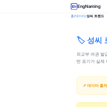
EngNaming
홈
/
데이터
/
성씨 트렌드
🏷️ 성
외교부 여권 발급
떤 표기가 실제
📌 데이터 출처