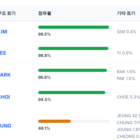
주요 표기
점유율
기타 표기
KIM
GIM 0.4%
99.5%
LEE
YI 0.9%
98.8%
BAK 1.6%
PARK
96.6%
PAK 1.5%
CHOI
CHOE 5.3
94.5%
JEONG 42.
CHUNG 7.1
JUNG
46.1%
JOUNG 1.8
CHEONG 0