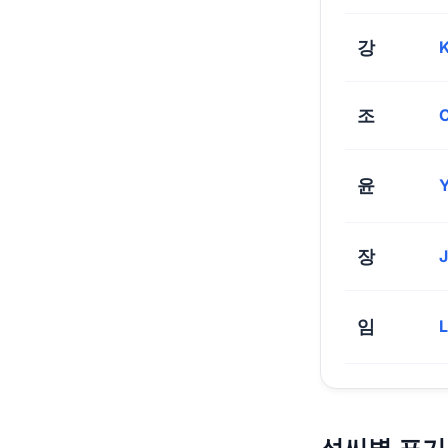
강
조
윤
장
임