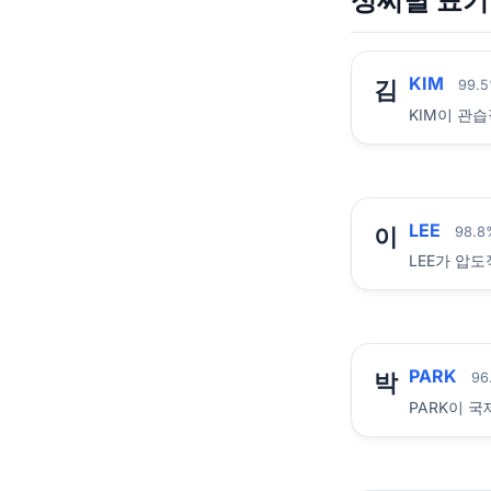
성씨별 표기
KIM
김
99.
KIM이 관습
LEE
이
98.
LEE가 압
PARK
박
96
PARK이 