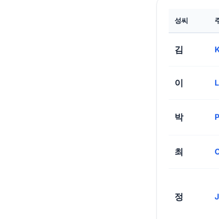
성씨
김
이
박
최
정