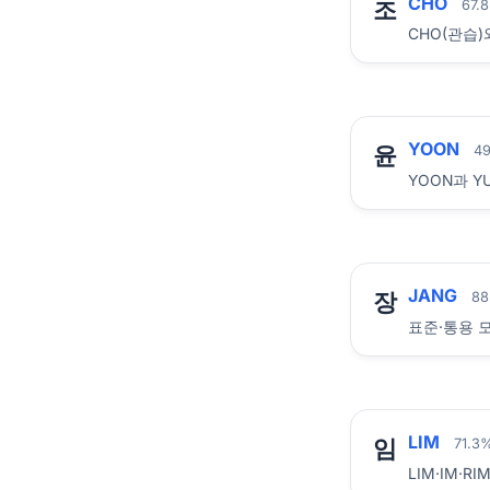
CHO
조
67.
CHO(관습)
YOON
윤
4
YOON과 Y
JANG
장
8
표준·통용 
LIM
임
71.
LIM·IM·