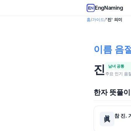
EngNaming
홈
/
가이드
/
'진' 의미
이름 음절
진
남녀 공통
주요 인기 음
한자 뜻풀이
참 진.
眞