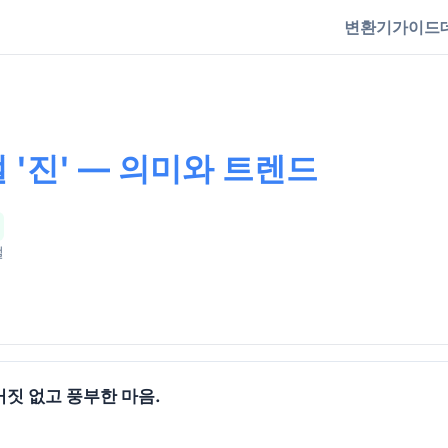
변환기
가이드
 '진' — 의미와 트렌드
절
 거짓 없고 풍부한 마음.