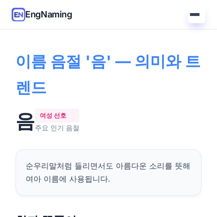
EngNaming
홈
/
가이드
/
'음' 의미
이름 음절 '음' — 의미와 트
렌드
음
여성 선호
주요 인기 음절
순우리말처럼 들리면서도 아름다운 소리를 뜻해
여아 이름에 사용됩니다.